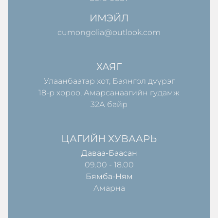
ИМЭЙЛ
cumongolia@outlook.com
ХАЯГ
Улаанбаатар хот, Баянгол дүүрэг
18-р хороо, Амарсанаагийн гудамж
32А байр
ЦАГИЙН ХУВААРЬ
Даваа-Баасан
09.00 - 18.00
Бямба-Ням
Амарна