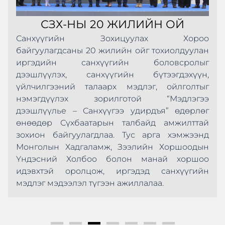
СЗХ-НЫ 20 ЖИЛИЙН ОЙ
Санхүүгийн Зохицуулах Хороо
байгуулагдсаны 20 жилийн ойг тохиолдуулан
иргэдийн санхүүгийн боловсролыг
дээшлүүлэх, санхүүгийн бүтээгдэхүүн,
үйлчилгээний талаарх мэдлэг, ойлголтыг
нэмэгдүүлэх зорилготой “Мэдлэгээ
дээшлүүлье – Санхүүгээ удирдъя” өдөрлөг
өнөөдөр Сүхбаатарын талбайд амжилттай
зохион байгуулагдлаа. Тус арга хэмжээнд
Монголын Хадгаламж, Зээлийн Хоршоодын
Үндэсний Холбоо болон манай хоршоо
идэвхтэй оролцож, иргэдэд санхүүгийн
мэдлэг мэдээлэл түгээн ажиллалаа.