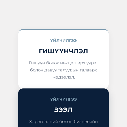
ҮЙЛЧИЛГЭЭ
ГИШҮҮНЧЛЭЛ
Гишүүн болох нөхцөл, эрх үүрэг
болон давуу талуудын талаарх
мэдээлэл.
ҮЙЛЧИЛГЭЭ
ЗЭЭЛ
Хэрэглээний болон бизнесийн