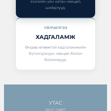
зээлийн уян хатан нөхцөл,
шийдлүүд.
ҮЙЛЧИЛГЭЭ
ХАДГАЛАМЖ
Өндөр өгөөжтэй хадгаламжийн
бүтээгдэхүүн, нөхцөл болон
боломжууд.
УТАС
8610 0887