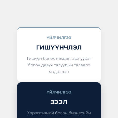
ҮЙЛЧИЛГЭЭ
ГИШҮҮНЧЛЭЛ
Гишүүн болох нөхцөл, эрх үүрэг
болон давуу талуудын талаарх
мэдээлэл.
ҮЙЛЧИЛГЭЭ
ЗЭЭЛ
Хэрэглээний болон бизнесийн