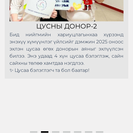
ЦУСНЫ ДОНОР-2
Бид нийгмийн хариуцлагынхаа хүрээнд
энэхүү хүмүүнлэг үйлсийг дэмжин 2025 оноос
эхлэн цусаа өгөх донорын аяныг эхлүүлсэн
билээ. Энэ удаад 4 хүн цусаа бэлэглэж, сайн
сайхны төлөө хамтдаа нэгдлээ.
✨ Цусаа бэлэглэгч та бол баатар!