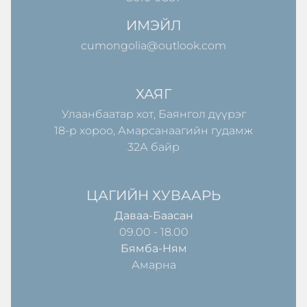
ИМЭЙЛ
cumongolia@outlook.com
ХАЯГ
Улаанбаатар хот, Баянгол дүүрэг
18-р хороо, Амарсанаагийн гудамж
32А байр
ЦАГИЙН ХУВААРЬ
Даваа-Баасан
09.00 - 18.00
Бямба-Ням
Амарна