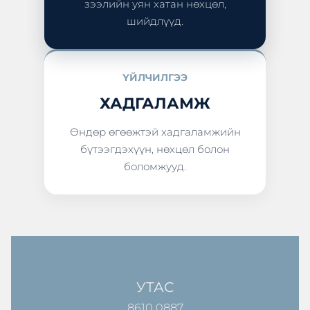
зээлийн уян хатан нөхцөл,
шийдлүүд.
ҮЙЛЧИЛГЭЭ
ХАДГАЛАМЖ
Өндөр өгөөжтэй хадгаламжийн
бүтээгдэхүүн, нөхцөл болон
боломжууд.
УТАС
8610 0887