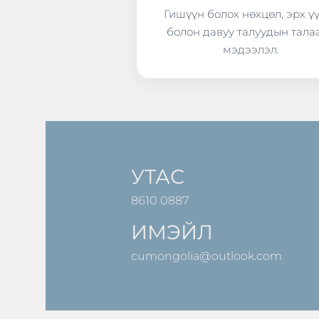
Гишүүн болох нөхцөл, эрх ү
болон давуу талуудын тала
мэдээлэл.
УТАС
8610 0887
ИМЭЙЛ
cumongolia@outlook.com