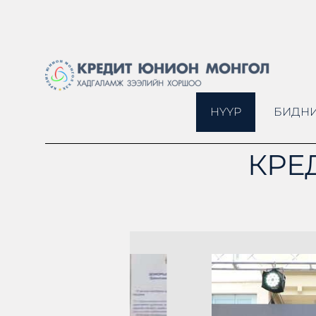
НҮҮР
БИДНИ
КРЕ