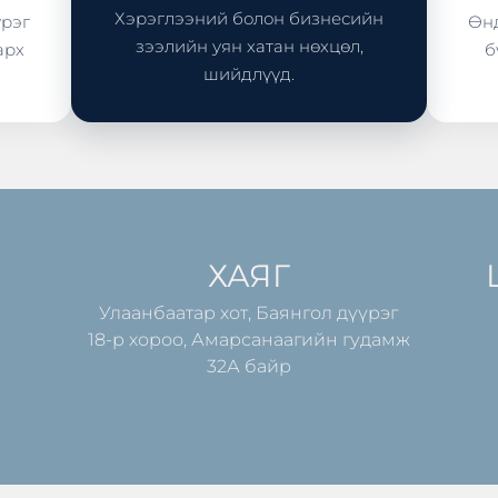
Хэрэглээний болон бизнесийн
үрэг
Өнд
зээлийн уян хатан нөхцөл,
арх
б
шийдлүүд.
ХАЯГ
Улаанбаатар хот, Баянгол дүүрэг
18-р хороо, Амарсанаагийн гудамж
32А байр