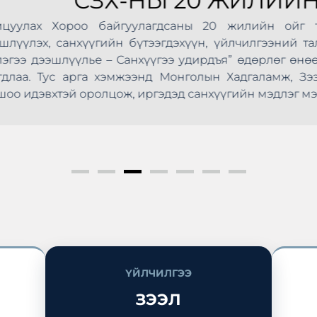
СЗХ-НЫ 20 ЖИЛИЙН ОЙ
Хороо байгуулагдсаны 20 жилийн ойг тохиолдуу
анхүүгийн бүтээгдэхүүн, үйлчилгээний талаарх мэд
шлүүлье – Санхүүгээ удирдъя” өдөрлөг өнөөдөр Сүхб
ус арга хэмжээнд Монголын Хадгаламж, Зээлийн Х
эй оролцож, иргэдэд санхүүгийн мэдлэг мэдээлэл түг
ҮЙЛЧИЛГЭЭ
ЗЭЭЛ