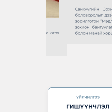
Санхүүгийн Зохицуулах 
боловсролыг дээшлүүлэх, с
зорилготой “Мэдлэгээ дээ
зохион байгуулагдлаа. Т
эхлэн цусаа өгөх
болон манай хоршоо идэвхт
а нэгдлээ.
ҮЙЛЧИЛГЭЭ
ГИШҮҮНЧЛЭЛ