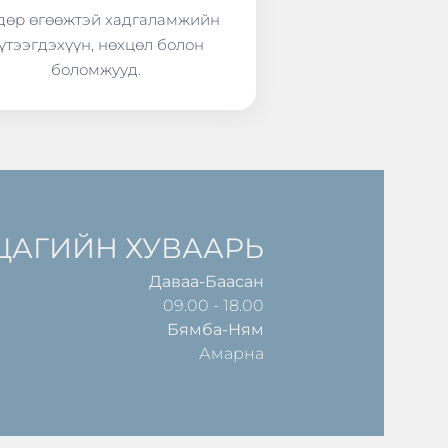
өр өгөөжтэй хадгаламжийн
үтээгдэхүүн, нөхцөл болон
боломжууд.
ЦАГИЙН ХУВААРЬ
Даваа-Баасан
09.00 - 18.00
Бямба-Ням
Амарна