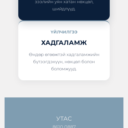
зээлийн уян хатан нөхцөл,
шийдлүүд.
ҮЙЛЧИЛГЭЭ
ХАДГАЛАМЖ
Өндөр өгөөжтэй хадгаламжийн
бүтээгдэхүүн, нөхцөл болон
боломжууд.
УТАС
8610 0887