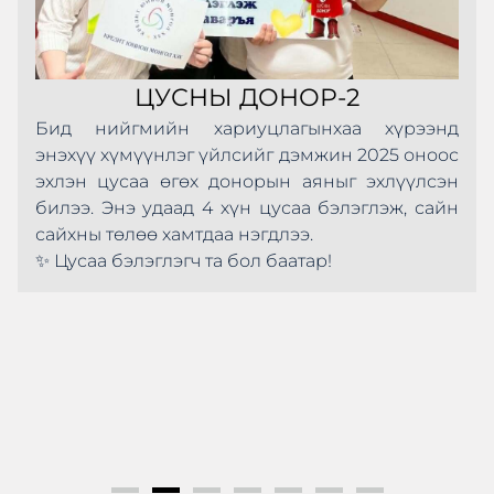
ЦУСНЫ ДОНОР-2
Бид нийгмийн хариуцлагынхаа хүрээнд
энэхүү хүмүүнлэг үйлсийг дэмжин 2025 оноос
эхлэн цусаа өгөх донорын аяныг эхлүүлсэн
билээ. Энэ удаад 4 хүн цусаа бэлэглэж, сайн
сайхны төлөө хамтдаа нэгдлээ.
✨ Цусаа бэлэглэгч та бол баатар!