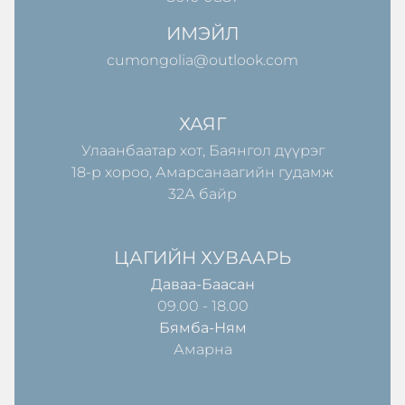
ИМЭЙЛ
cumongolia@outlook.com
ХАЯГ
Улаанбаатар хот, Баянгол дүүрэг
18-р хороо, Амарсанаагийн гудамж
32А байр
ЦАГИЙН ХУВААРЬ
Даваа-Баасан
09.00 - 18.00
Бямба-Ням
Амарна