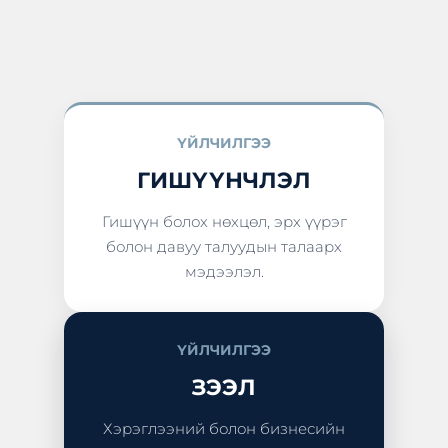
ҮЙЛЧИЛГЭЭ
ГИШҮҮНЧЛЭЛ
Гишүүн болох нөхцөл, эрх үүрэг
болон давуу талуудын талаарх
мэдээлэл.
ҮЙЛЧИЛГЭЭ
ЗЭЭЛ
Хэрэглээний болон бизнесийн