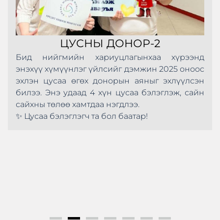
ЦУСНЫ ДОНОР-2
Бид нийгмийн хариуцлагынхаа хүрээнд
энэхүү хүмүүнлэг үйлсийг дэмжин 2025 оноос
эхлэн цусаа өгөх донорын аяныг эхлүүлсэн
билээ. Энэ удаад 4 хүн цусаа бэлэглэж, сайн
сайхны төлөө хамтдаа нэгдлээ.
✨ Цусаа бэлэглэгч та бол баатар!