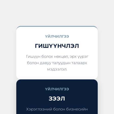
ҮЙЛЧИЛГЭЭ
ГИШҮҮНЧЛЭЛ
Гишүүн болох нөхцөл, эрх үүрэг
болон давуу талуудын талаарх
мэдээлэл.
ҮЙЛЧИЛГЭЭ
ЗЭЭЛ
Хэрэглээний болон бизнесийн