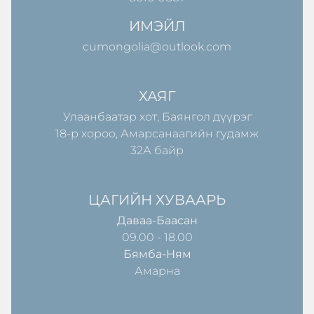
ИМЭЙЛ
cumongolia@outlook.com
ХАЯГ
Улаанбаатар хот, Баянгол дүүрэг
18-р хороо, Амарсанаагийн гудамж
32А байр
ЦАГИЙН ХУВААРЬ
Даваа-Баасан
09.00 - 18.00
Бямба-Ням
Амарна