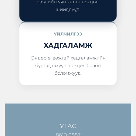
зээлийн уян хатан нөхцөл,
шийдлүүд.
ҮЙЛЧИЛГЭЭ
ХАДГАЛАМЖ
Өндөр өгөөжтэй хадгаламжийн
бүтээгдэхүүн, нөхцөл болон
боломжууд.
УТАС
8610 0887