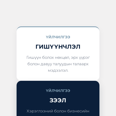
ҮЙЛЧИЛГЭЭ
ГИШҮҮНЧЛЭЛ
Гишүүн болох нөхцөл, эрх үүрэг
болон давуу талуудын талаарх
мэдээлэл.
ҮЙЛЧИЛГЭЭ
ЗЭЭЛ
Хэрэглээний болон бизнесийн