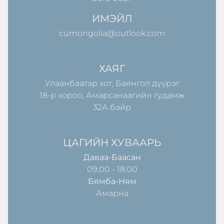
ИМЭЙЛ
cumongolia@outlook.com
ХАЯГ
Улаанбаатар хот, Баянгол дүүрэг
18-р хороо, Амарсанаагийн гудамж
32А байр
ЦАГИЙН ХУВААРЬ
Даваа-Баасан
09.00 - 18.00
Бямба-Ням
Амарна