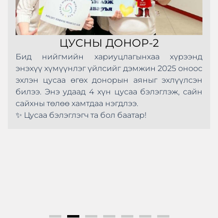
ЦУСНЫ ДОНОР-2
Бид нийгмийн хариуцлагынхаа хүрээнд
энэхүү хүмүүнлэг үйлсийг дэмжин 2025 оноос
эхлэн цусаа өгөх донорын аяныг эхлүүлсэн
билээ. Энэ удаад 4 хүн цусаа бэлэглэж, сайн
сайхны төлөө хамтдаа нэгдлээ.
✨ Цусаа бэлэглэгч та бол баатар!