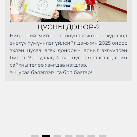
ЦУСНЫ ДОНОР-2
Бид нийгмийн хариуцлагынхаа хүрээнд
энэхүү хүмүүнлэг үйлсийг дэмжин 2025 оноос
эхлэн цусаа өгөх донорын аяныг эхлүүлсэн
билээ. Энэ удаад 4 хүн цусаа бэлэглэж, сайн
сайхны төлөө хамтдаа нэгдлээ.
✨ Цусаа бэлэглэгч та бол баатар!