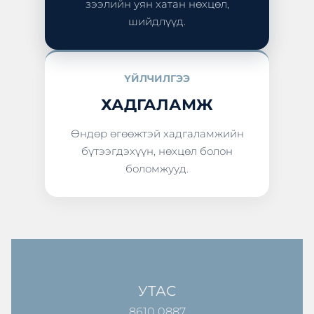
зээлийн уян хатан нөхцөл,
шийдлүүд.
ҮЙЛЧИЛГЭЭ
ХАДГАЛАМЖ
Өндөр өгөөжтэй хадгаламжийн
бүтээгдэхүүн, нөхцөл болон
боломжууд.
УТАС
8610 0887