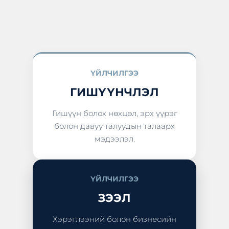
ҮЙЛЧИЛГЭЭ
ГИШҮҮНЧЛЭЛ
Гишүүн болох нөхцөл, эрх үүрэг
болон давуу талуудын талаарх
мэдээлэл.
ҮЙЛЧИЛГЭЭ
ЗЭЭЛ
Хэрэглээний болон бизнесийн