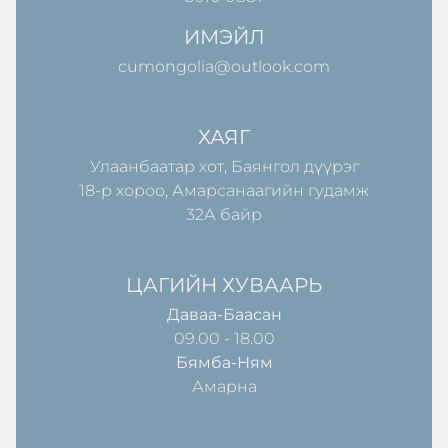
ИМЭЙЛ
cumongolia@outlook.com
ХАЯГ
Улаанбаатар хот, Баянгол дүүрэг
18-р хороо, Амарсанаагийн гудамж
32А байр
ЦАГИЙН ХУВААРЬ
Даваа-Баасан
09.00 - 18.00
Бямба-Ням
Амарна