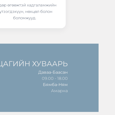
өр өгөөжтэй хадгаламжийн
үтээгдэхүүн, нөхцөл болон
боломжууд.
ЦАГИЙН ХУВААРЬ
Даваа-Баасан
09.00 - 18.00
Бямба-Ням
Амарна