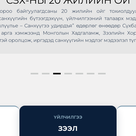
СЗХ-НЫ 20 ЖИЛИЙН ОЙ
Хороо байгуулагдсаны 20 жилийн ойг тохиолдуу
анхүүгийн бүтээгдэхүүн, үйлчилгээний талаарх мэд
шлүүлье – Санхүүгээ удирдъя” өдөрлөг өнөөдөр Сүхб
ус арга хэмжээнд Монголын Хадгаламж, Зээлийн Х
эй оролцож, иргэдэд санхүүгийн мэдлэг мэдээлэл түг
ҮЙЛЧИЛГЭЭ
ЗЭЭЛ