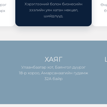
Хэрэглээний болон бизнесийн
үрэг
Өнд
зээлийн уян хатан нөхцөл,
арх
б
шийдлүүд.
ХАЯГ
Улаанбаатар хот, Баянгол дүүрэг
18-р хороо, Амарсанаагийн гудамж
32А байр