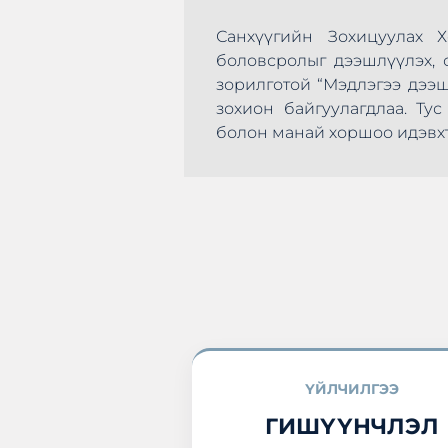
Санхүүгийн Зохицуулах 
боловсролыг дээшлүүлэх, с
зорилготой “Мэдлэгээ дээ
зохион байгуулагдлаа. Т
эхлэн цусаа өгөх
болон манай хоршоо идэвхт
а нэгдлээ.
ҮЙЛЧИЛГЭЭ
ГИШҮҮНЧЛЭЛ