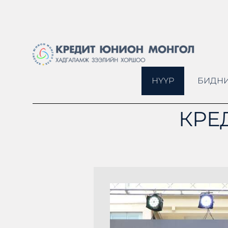
НҮҮР
БИДНИ
КРЕ