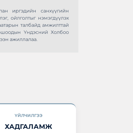
лан иргэдийн санхүүгийн
Монголын Хадгал
лэг, ойлголтыг нэмэгдүүлэх
нөхөрсөг тэмцээ
аатарын талбайд амжилттай
болж өндөрлөлөө.
оршоодын Үндэсний Холбоо
оролцоод ирлээ.
ээн ажиллалаа.
ҮЙЛЧИЛГЭЭ
ХАДГАЛАМЖ