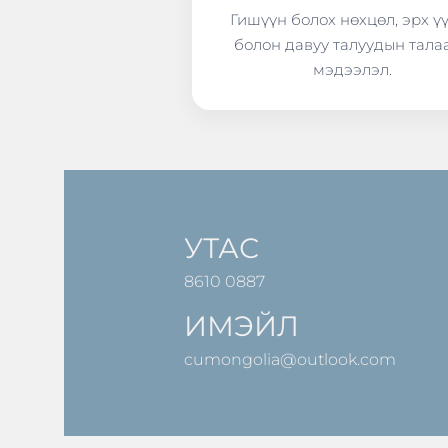
Гишүүн болох нөхцөл, эрх ү
болон давуу талуудын тала
мэдээлэл.
УТАС
8610 0887
ИМЭЙЛ
cumongolia@outlook.com