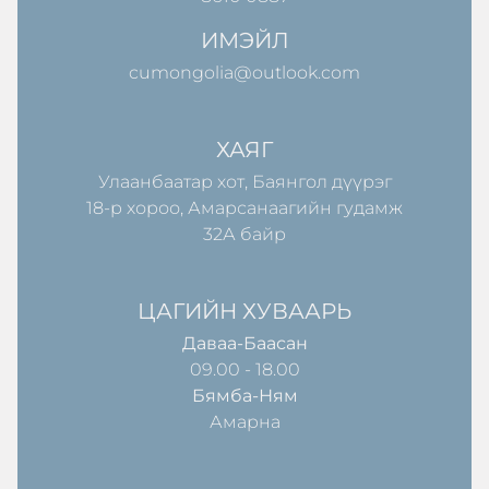
ИМЭЙЛ
cumongolia@outlook.com
ХАЯГ
Улаанбаатар хот, Баянгол дүүрэг
18-р хороо, Амарсанаагийн гудамж
32А байр
ЦАГИЙН ХУВААРЬ
Даваа-Баасан
09.00 - 18.00
Бямба-Ням
Амарна