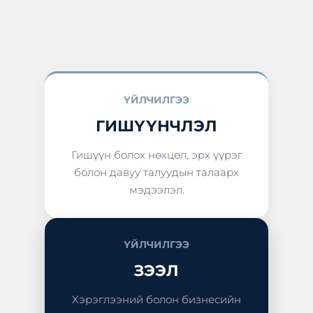
ҮЙЛЧИЛГЭЭ
ГИШҮҮНЧЛЭЛ
Гишүүн болох нөхцөл, эрх үүрэг
болон давуу талуудын талаарх
мэдээлэл.
ҮЙЛЧИЛГЭЭ
ЗЭЭЛ
Хэрэглээний болон бизнесийн