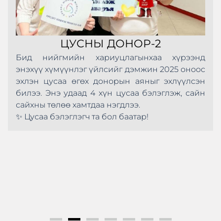
ЦУСНЫ ДОНОР-2
Бид нийгмийн хариуцлагынхаа хүрээнд
энэхүү хүмүүнлэг үйлсийг дэмжин 2025 оноос
эхлэн цусаа өгөх донорын аяныг эхлүүлсэн
билээ. Энэ удаад 4 хүн цусаа бэлэглэж, сайн
сайхны төлөө хамтдаа нэгдлээ.
✨ Цусаа бэлэглэгч та бол баатар!