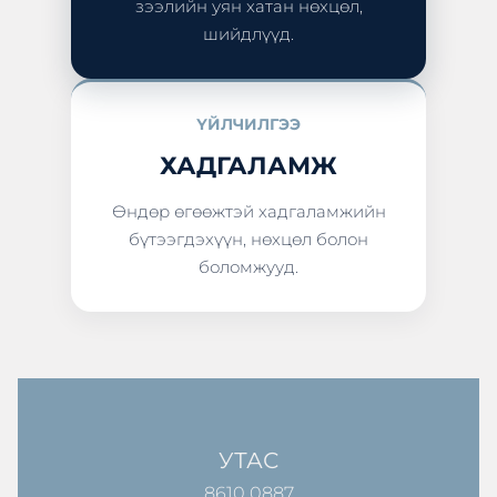
зээлийн уян хатан нөхцөл,
шийдлүүд.
ҮЙЛЧИЛГЭЭ
ХАДГАЛАМЖ
Өндөр өгөөжтэй хадгаламжийн
бүтээгдэхүүн, нөхцөл болон
боломжууд.
УТАС
8610 0887