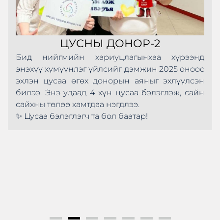
ЦУСНЫ ДОНОР-2
Бид нийгмийн хариуцлагынхаа хүрээнд
энэхүү хүмүүнлэг үйлсийг дэмжин 2025 оноос
эхлэн цусаа өгөх донорын аяныг эхлүүлсэн
билээ. Энэ удаад 4 хүн цусаа бэлэглэж, сайн
сайхны төлөө хамтдаа нэгдлээ.
✨ Цусаа бэлэглэгч та бол баатар!