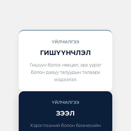
ҮЙЛЧИЛГЭЭ
ГИШҮҮНЧЛЭЛ
Гишүүн болох нөхцөл, эрх үүрэг
болон давуу талуудын талаарх
мэдээлэл.
ҮЙЛЧИЛГЭЭ
ЗЭЭЛ
Хэрэглээний болон бизнесийн