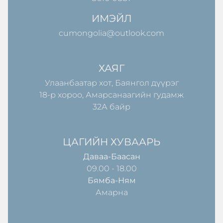
ИМЭЙЛ
cumongolia@outlook.com
ХАЯГ
Улаанбаатар хот, Баянгол дүүрэг
18-р хороо, Амарсанаагийн гудамж
32А байр
ЦАГИЙН ХУВААРЬ
Даваа-Баасан
09.00 - 18.00
Бямба-Ням
Амарна