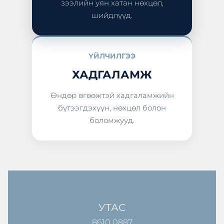
зээлийн уян хатан нөхцөл,
шийдлүүд.
ҮЙЛЧИЛГЭЭ
ХАДГАЛАМЖ
Өндөр өгөөжтэй хадгаламжийн
бүтээгдэхүүн, нөхцөл болон
боломжууд.
УТАС
8610 0887