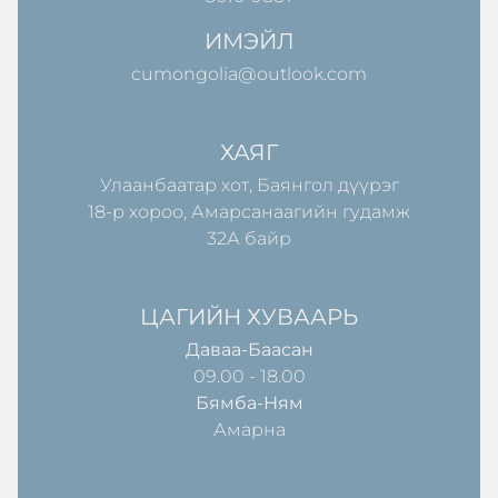
ИМЭЙЛ
cumongolia@outlook.com
ХАЯГ
Улаанбаатар хот, Баянгол дүүрэг
18-р хороо, Амарсанаагийн гудамж
32А байр
ЦАГИЙН ХУВААРЬ
Даваа-Баасан
09.00 - 18.00
Бямба-Ням
Амарна