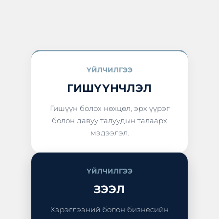
ҮЙЛЧИЛГЭЭ
ГИШҮҮНЧЛЭЛ
Гишүүн болох нөхцөл, эрх үүрэг
болон давуу талуудын талаарх
мэдээлэл.
ҮЙЛЧИЛГЭЭ
ЗЭЭЛ
Хэрэглээний болон бизнесийн