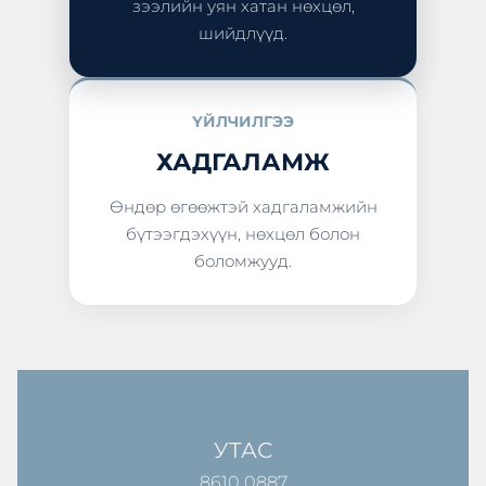
зээлийн уян хатан нөхцөл,
шийдлүүд.
ҮЙЛЧИЛГЭЭ
ХАДГАЛАМЖ
Өндөр өгөөжтэй хадгаламжийн
бүтээгдэхүүн, нөхцөл болон
боломжууд.
УТАС
8610 0887