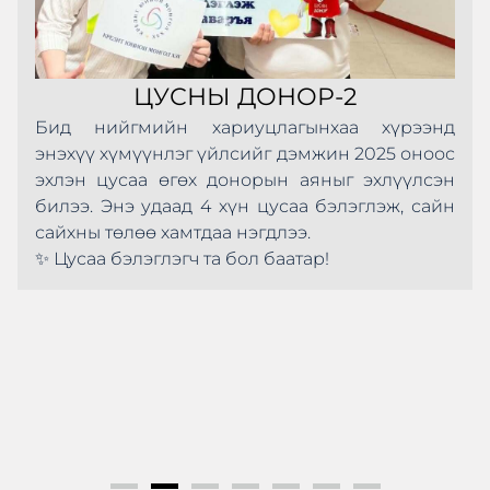
ЦУСНЫ ДОНОР-2
Бид нийгмийн хариуцлагынхаа хүрээнд
энэхүү хүмүүнлэг үйлсийг дэмжин 2025 оноос
эхлэн цусаа өгөх донорын аяныг эхлүүлсэн
билээ. Энэ удаад 4 хүн цусаа бэлэглэж, сайн
сайхны төлөө хамтдаа нэгдлээ.
✨ Цусаа бэлэглэгч та бол баатар!