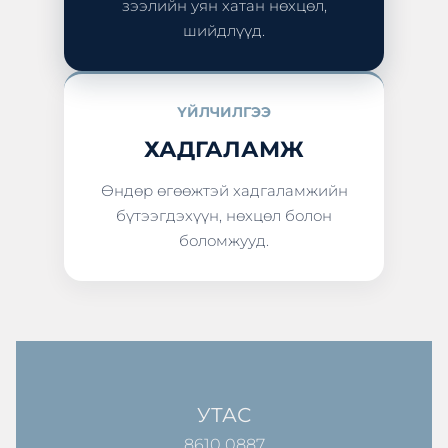
зээлийн уян хатан нөхцөл,
шийдлүүд.
ҮЙЛЧИЛГЭЭ
ХАДГАЛАМЖ
Өндөр өгөөжтэй хадгаламжийн
бүтээгдэхүүн, нөхцөл болон
боломжууд.
УТАС
8610 0887