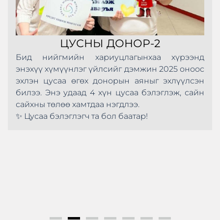
ЦУСНЫ ДОНОР-2
Бид нийгмийн хариуцлагынхаа хүрээнд
энэхүү хүмүүнлэг үйлсийг дэмжин 2025 оноос
эхлэн цусаа өгөх донорын аяныг эхлүүлсэн
билээ. Энэ удаад 4 хүн цусаа бэлэглэж, сайн
сайхны төлөө хамтдаа нэгдлээ.
✨ Цусаа бэлэглэгч та бол баатар!