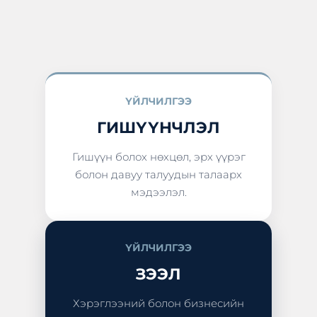
ҮЙЛЧИЛГЭЭ
ГИШҮҮНЧЛЭЛ
Гишүүн болох нөхцөл, эрх үүрэг
болон давуу талуудын талаарх
мэдээлэл.
ҮЙЛЧИЛГЭЭ
ЗЭЭЛ
Хэрэглээний болон бизнесийн