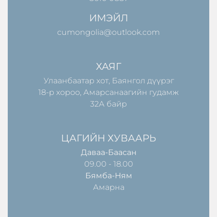
ИМЭЙЛ
cumongolia@outlook.com
ХАЯГ
Улаанбаатар хот, Баянгол дүүрэг
18-р хороо, Амарсанаагийн гудамж
32А байр
ЦАГИЙН ХУВААРЬ
Даваа-Баасан
09.00 - 18.00
Бямба-Ням
Амарна