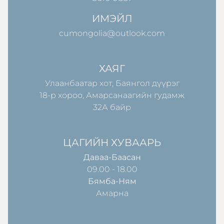
ИМЭЙЛ
cumongolia@outlook.com
ХАЯГ
Улаанбаатар хот, Баянгол дүүрэг
18-р хороо, Амарсанаагийн гудамж
32А байр
ЦАГИЙН ХУВААРЬ
Даваа-Баасан
09.00 - 18.00
Бямба-Ням
Амарна