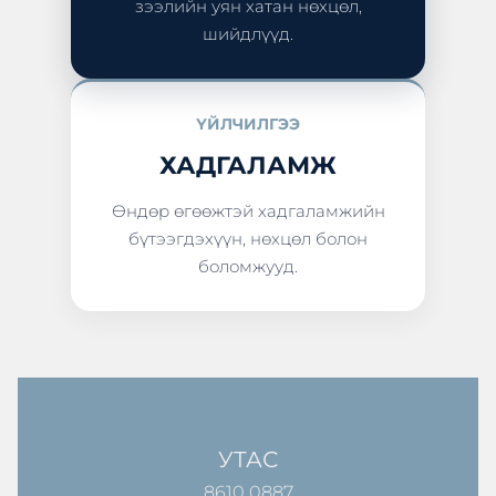
зээлийн уян хатан нөхцөл,
шийдлүүд.
ҮЙЛЧИЛГЭЭ
ХАДГАЛАМЖ
Өндөр өгөөжтэй хадгаламжийн
бүтээгдэхүүн, нөхцөл болон
боломжууд.
УТАС
8610 0887