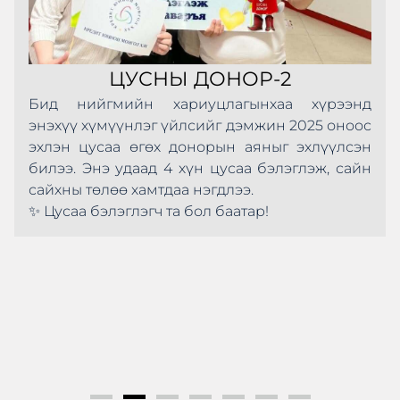
ЦУСНЫ ДОНОР-2
Бид нийгмийн хариуцлагынхаа хүрээнд
энэхүү хүмүүнлэг үйлсийг дэмжин 2025 оноос
эхлэн цусаа өгөх донорын аяныг эхлүүлсэн
билээ. Энэ удаад 4 хүн цусаа бэлэглэж, сайн
сайхны төлөө хамтдаа нэгдлээ.
✨ Цусаа бэлэглэгч та бол баатар!