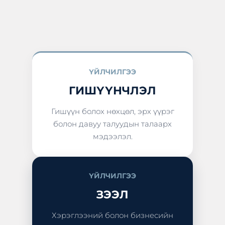
ҮЙЛЧИЛГЭЭ
ГИШҮҮНЧЛЭЛ
Гишүүн болох нөхцөл, эрх үүрэг
болон давуу талуудын талаарх
мэдээлэл.
ҮЙЛЧИЛГЭЭ
ЗЭЭЛ
Хэрэглээний болон бизнесийн