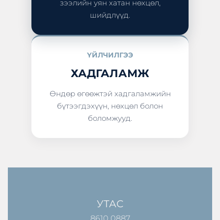
зээлийн уян хатан нөхцөл,
шийдлүүд.
ҮЙЛЧИЛГЭЭ
ХАДГАЛАМЖ
Өндөр өгөөжтэй хадгаламжийн
бүтээгдэхүүн, нөхцөл болон
боломжууд.
УТАС
8610 0887