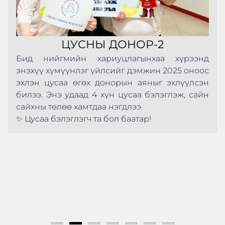
ЦУСНЫ ДОНОР-2
Бид нийгмийн хариуцлагынхаа хүрээнд
энэхүү хүмүүнлэг үйлсийг дэмжин 2025 оноос
эхлэн цусаа өгөх донорын аяныг эхлүүлсэн
билээ. Энэ удаад 4 хүн цусаа бэлэглэж, сайн
сайхны төлөө хамтдаа нэгдлээ.
✨ Цусаа бэлэглэгч та бол баатар!