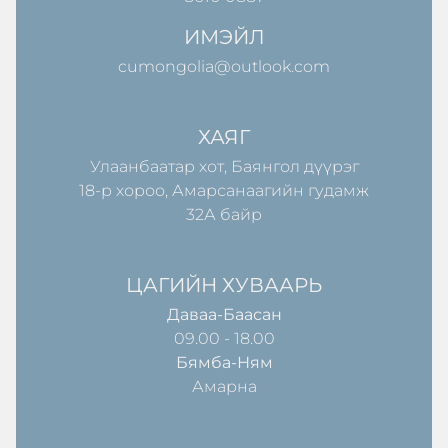
ИМЭЙЛ
cumongolia@outlook.com
ХАЯГ
Улаанбаатар хот, Баянгол дүүрэг
18-р хороо, Амарсанаагийн гудамж
32А байр
ЦАГИЙН ХУВААРЬ
Даваа-Баасан
09.00 - 18.00
Бямба-Ням
Амарна