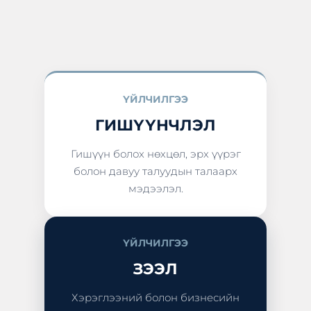
ҮЙЛЧИЛГЭЭ
ГИШҮҮНЧЛЭЛ
Гишүүн болох нөхцөл, эрх үүрэг
болон давуу талуудын талаарх
мэдээлэл.
ҮЙЛЧИЛГЭЭ
ЗЭЭЛ
Хэрэглээний болон бизнесийн