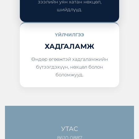
зээлийн уян хатан нөхцөл,
шийдлүүд.
ҮЙЛЧИЛГЭЭ
ХАДГАЛАМЖ
Өндөр өгөөжтэй хадгаламжийн
бүтээгдэхүүн, нөхцөл болон
боломжууд.
УТАС
8610 0887