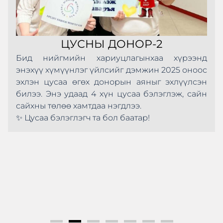
ЦУСНЫ ДОНОР-2
Бид нийгмийн хариуцлагынхаа хүрээнд
энэхүү хүмүүнлэг үйлсийг дэмжин 2025 оноос
эхлэн цусаа өгөх донорын аяныг эхлүүлсэн
билээ. Энэ удаад 4 хүн цусаа бэлэглэж, сайн
сайхны төлөө хамтдаа нэгдлээ.
✨ Цусаа бэлэглэгч та бол баатар!