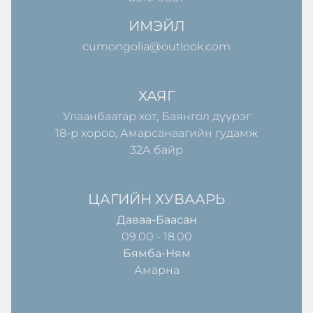
ИМЭЙЛ
cumongolia@outlook.com
ХАЯГ
Улаанбаатар хот, Баянгол дүүрэг
18-р хороо, Амарсанаагийн гудамж
32А байр
ЦАГИЙН ХУВААРЬ
Даваа-Баасан
09.00 - 18.00
Бямба-Ням
Амарна