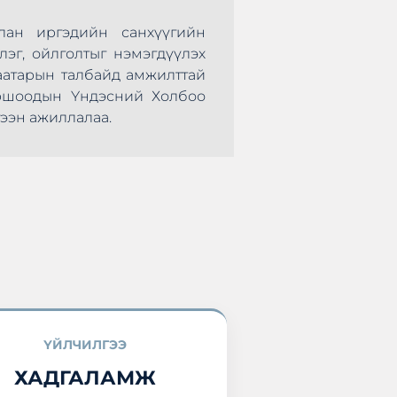
лан иргэдийн санхүүгийн
Монголын Хадгал
лэг, ойлголтыг нэмэгдүүлэх
нөхөрсөг тэмцээ
аатарын талбайд амжилттай
болж өндөрлөлөө.
оршоодын Үндэсний Холбоо
оролцоод ирлээ.
ээн ажиллалаа.
ҮЙЛЧИЛГЭЭ
ХАДГАЛАМЖ