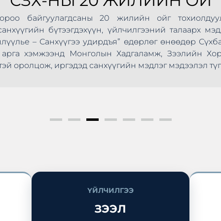
СЗХ-НЫ 20 ЖИЛИЙН ОЙ
Хороо байгуулагдсаны 20 жилийн ойг тохиолдуу
анхүүгийн бүтээгдэхүүн, үйлчилгээний талаарх мэд
шлүүлье – Санхүүгээ удирдъя” өдөрлөг өнөөдөр Сүхб
ус арга хэмжээнд Монголын Хадгаламж, Зээлийн Х
эй оролцож, иргэдэд санхүүгийн мэдлэг мэдээлэл түг
ҮЙЛЧИЛГЭЭ
ЗЭЭЛ