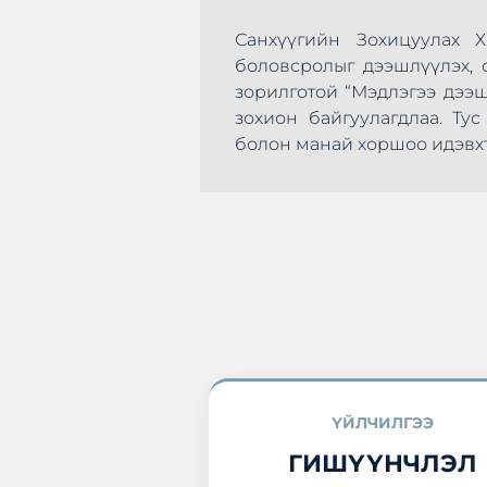
Санхүүгийн Зохицуулах 
боловсролыг дээшлүүлэх, с
зорилготой “Мэдлэгээ дээ
зохион байгуулагдлаа. Т
эхлэн цусаа өгөх
болон манай хоршоо идэвхт
а нэгдлээ.
ҮЙЛЧИЛГЭЭ
ГИШҮҮНЧЛЭЛ