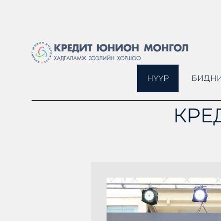
НҮҮР
БИДНИ
КРЕ