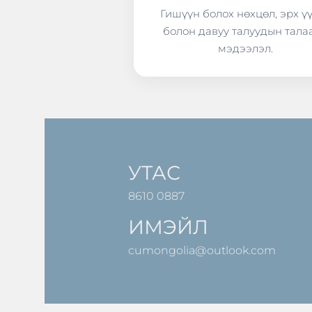
Гишүүн болох нөхцөл, эрх ү
болон давуу талуудын тала
мэдээлэл.
УТАС
8610 0887
ИМЭЙЛ
cumongolia@outlook.com