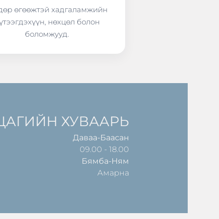
өр өгөөжтэй хадгаламжийн
үтээгдэхүүн, нөхцөл болон
боломжууд.
ЦАГИЙН ХУВААРЬ
Даваа-Баасан
09.00 - 18.00
Бямба-Ням
Амарна