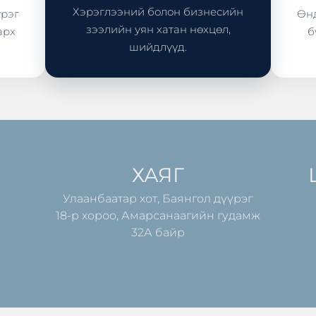
Хэрэглээний болон бизнесийн
үрэг
Өнд
зээлийн уян хатан нөхцөл,
арх
б
шийдлүүд.
ХАЯГ
Улаанбаатар хот, Баянгол дүүрэг
18-р хороо, Амарсанаагийн гудамж
32А байр