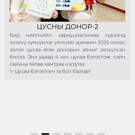
ЦУСНЫ ДОНОР-2
Бид нийгмийн хариуцлагынхаа хүрээнд
энэхүү хүмүүнлэг үйлсийг дэмжин 2025 оноос
эхлэн цусаа өгөх донорын аяныг эхлүүлсэн
билээ. Энэ удаад 4 хүн цусаа бэлэглэж, сайн
сайхны төлөө хамтдаа нэгдлээ.
✨ Цусаа бэлэглэгч та бол баатар!