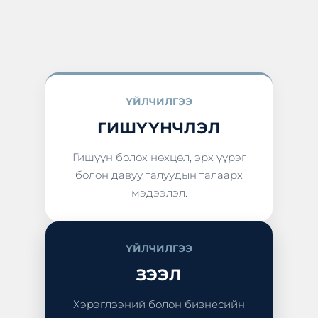
ҮЙЛЧИЛГЭЭ
ГИШҮҮНЧЛЭЛ
Гишүүн болох нөхцөл, эрх үүрэг
болон давуу талуудын талаарх
мэдээлэл.
ҮЙЛЧИЛГЭЭ
ЗЭЭЛ
Хэрэглээний болон бизнесийн