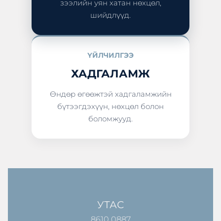
зээлийн уян хатан нөхцөл,
шийдлүүд.
ҮЙЛЧИЛГЭЭ
ХАДГАЛАМЖ
Өндөр өгөөжтэй хадгаламжийн
бүтээгдэхүүн, нөхцөл болон
боломжууд.
УТАС
8610 0887