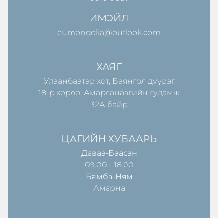
ИМЭЙЛ
cumongolia@outlook.com
ХАЯГ
Улаанбаатар хот, Баянгол дүүрэг
18-р хороо, Амарсанаагийн гудамж
32А байр
ЦАГИЙН ХУВААРЬ
Даваа-Баасан
09.00 - 18.00
Бямба-Ням
Амарна