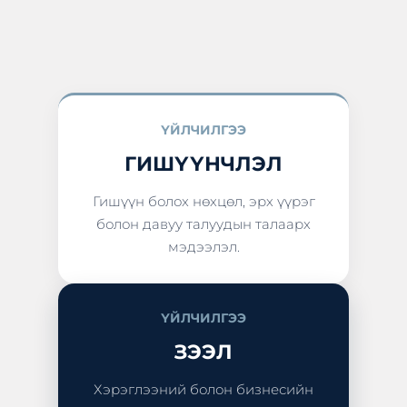
ҮЙЛЧИЛГЭЭ
ГИШҮҮНЧЛЭЛ
Гишүүн болох нөхцөл, эрх үүрэг
болон давуу талуудын талаарх
мэдээлэл.
ҮЙЛЧИЛГЭЭ
ЗЭЭЛ
Хэрэглээний болон бизнесийн