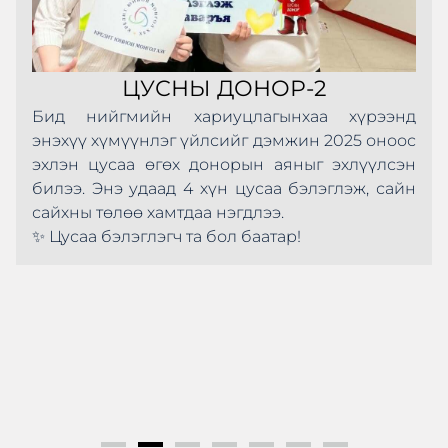
ЦУСНЫ ДОНОР-2
Бид нийгмийн хариуцлагынхаа хүрээнд
энэхүү хүмүүнлэг үйлсийг дэмжин 2025 оноос
эхлэн цусаа өгөх донорын аяныг эхлүүлсэн
билээ. Энэ удаад 4 хүн цусаа бэлэглэж, сайн
сайхны төлөө хамтдаа нэгдлээ.
✨ Цусаа бэлэглэгч та бол баатар!