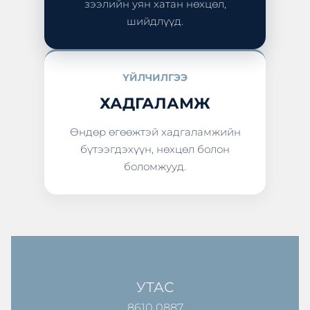
зээлийн уян хатан нөхцөл,
шийдлүүд.
ҮЙЛЧИЛГЭЭ
ХАДГАЛАМЖ
Өндөр өгөөжтэй хадгаламжийн
бүтээгдэхүүн, нөхцөл болон
боломжууд.
УТАС
8610 0887