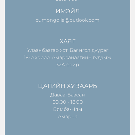
ИМЭЙЛ
cumongolia@outlook.com
ХАЯГ
Улаанбаатар хот, Баянгол дүүрэг
18-р хороо, Амарсанаагийн гудамж
32А байр
ЦАГИЙН ХУВААРЬ
Даваа-Баасан
09.00 - 18.00
Бямба-Ням
Амарна