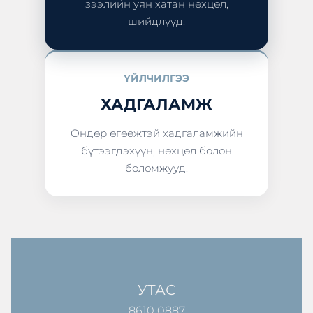
зээлийн уян хатан нөхцөл,
шийдлүүд.
ҮЙЛЧИЛГЭЭ
ХАДГАЛАМЖ
Өндөр өгөөжтэй хадгаламжийн
бүтээгдэхүүн, нөхцөл болон
боломжууд.
УТАС
8610 0887