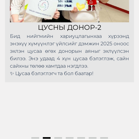
ЦУСНЫ ДОНОР-2
Бид нийгмийн хариуцлагынхаа хүрээнд
энэхүү хүмүүнлэг үйлсийг дэмжин 2025 оноос
эхлэн цусаа өгөх донорын аяныг эхлүүлсэн
билээ. Энэ удаад 4 хүн цусаа бэлэглэж, сайн
сайхны төлөө хамтдаа нэгдлээ.
✨ Цусаа бэлэглэгч та бол баатар!