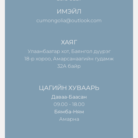
ИМЭЙЛ
cumongolia@outlook.com
ХАЯГ
Улаанбаатар хот, Баянгол дүүрэг
18-р хороо, Амарсанаагийн гудамж
32А байр
ЦАГИЙН ХУВААРЬ
Даваа-Баасан
09.00 - 18.00
Бямба-Ням
Амарна