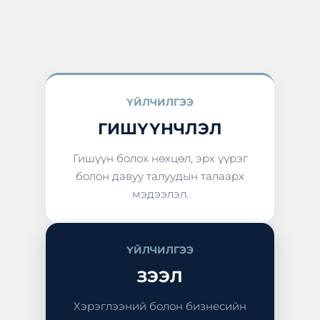
ҮЙЛЧИЛГЭЭ
ГИШҮҮНЧЛЭЛ
Гишүүн болох нөхцөл, эрх үүрэг
болон давуу талуудын талаарх
мэдээлэл.
ҮЙЛЧИЛГЭЭ
ЗЭЭЛ
Хэрэглээний болон бизнесийн