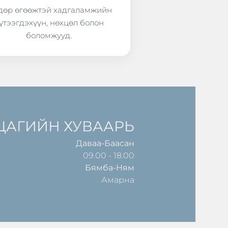
өр өгөөжтэй хадгаламжийн
үтээгдэхүүн, нөхцөл болон
боломжууд.
ЦАГИЙН ХУВААРЬ
Даваа-Баасан
09.00 - 18.00
Бямба-Ням
Амарна