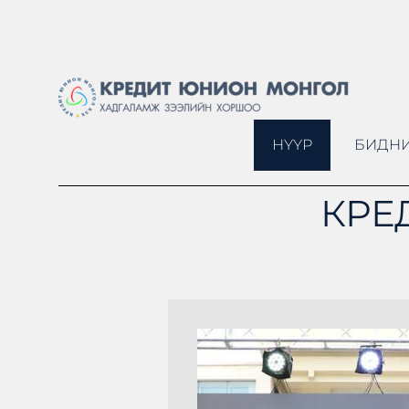
НҮҮР
БИДНИ
КРЕ