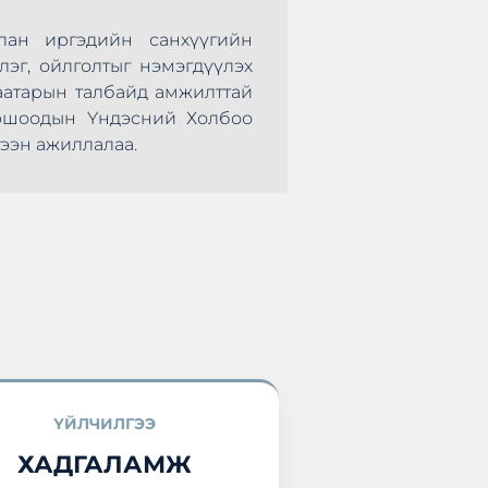
лан иргэдийн санхүүгийн
Монголын Хадгал
лэг, ойлголтыг нэмэгдүүлэх
нөхөрсөг тэмцээ
аатарын талбайд амжилттай
болж өндөрлөлөө.
оршоодын Үндэсний Холбоо
оролцоод ирлээ.
ээн ажиллалаа.
ҮЙЛЧИЛГЭЭ
ХАДГАЛАМЖ