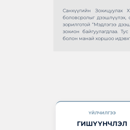
Санхүүгийн Зохицуулах 
боловсролыг дээшлүүлэх, с
зорилготой “Мэдлэгээ дээ
зохион байгуулагдлаа. Т
эхлэн цусаа өгөх
болон манай хоршоо идэвхт
а нэгдлээ.
ҮЙЛЧИЛГЭЭ
ГИШҮҮНЧЛЭЛ