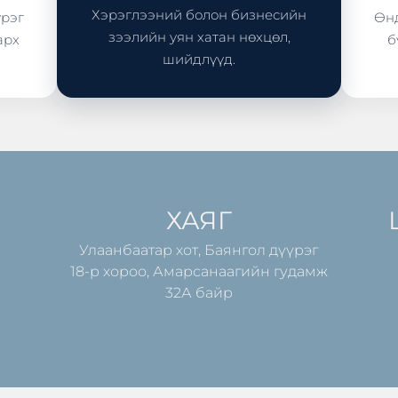
Хэрэглээний болон бизнесийн
үрэг
Өнд
зээлийн уян хатан нөхцөл,
арх
б
шийдлүүд.
ХАЯГ
Улаанбаатар хот, Баянгол дүүрэг
18-р хороо, Амарсанаагийн гудамж
32А байр