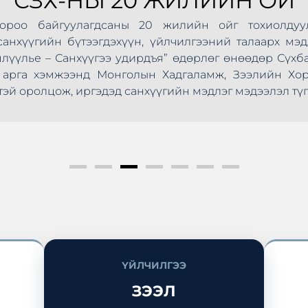
СЗХ-НЫ 20 ЖИЛИЙН ОЙ
Хороо байгуулагдсаны 20 жилийн ойг тохиолдуу
анхүүгийн бүтээгдэхүүн, үйлчилгээний талаарх мэд
шлүүлье – Санхүүгээ удирдъя” өдөрлөг өнөөдөр Сүхб
ус арга хэмжээнд Монголын Хадгаламж, Зээлийн Х
эй оролцож, иргэдэд санхүүгийн мэдлэг мэдээлэл түг
ҮЙЛЧИЛГЭЭ
ЗЭЭЛ