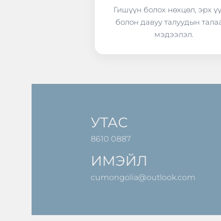
Гишүүн болох нөхцөл, эрх ү
болон давуу талуудын тала
мэдээлэл.
УТАС
8610 0887
ИМЭЙЛ
cumongolia@outlook.com