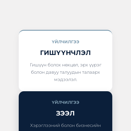
ҮЙЛЧИЛГЭЭ
ГИШҮҮНЧЛЭЛ
Гишүүн болох нөхцөл, эрх үүрэг
болон давуу талуудын талаарх
мэдээлэл.
ҮЙЛЧИЛГЭЭ
ЗЭЭЛ
Хэрэглээний болон бизнесийн