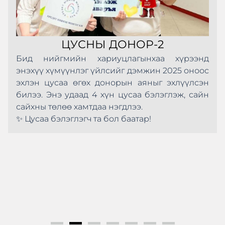
ЦУСНЫ ДОНОР-2
Бид нийгмийн хариуцлагынхаа хүрээнд
энэхүү хүмүүнлэг үйлсийг дэмжин 2025 оноос
эхлэн цусаа өгөх донорын аяныг эхлүүлсэн
билээ. Энэ удаад 4 хүн цусаа бэлэглэж, сайн
сайхны төлөө хамтдаа нэгдлээ.
✨ Цусаа бэлэглэгч та бол баатар!