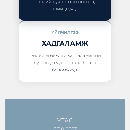
зээлийн уян хатан нөхцөл,
шийдлүүд.
ҮЙЛЧИЛГЭЭ
ХАДГАЛАМЖ
Өндөр өгөөжтэй хадгаламжийн
бүтээгдэхүүн, нөхцөл болон
боломжууд.
УТАС
8610 0887