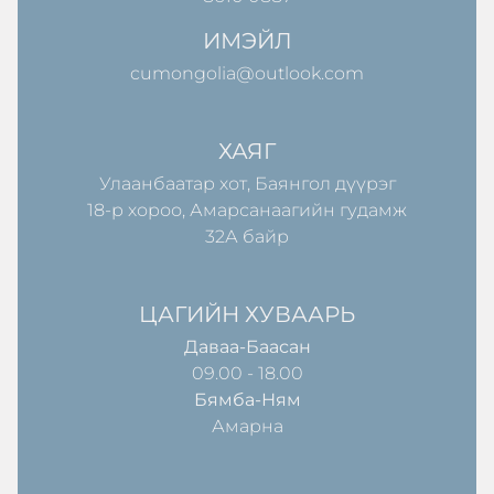
ИМЭЙЛ
cumongolia@outlook.com
ХАЯГ
Улаанбаатар хот, Баянгол дүүрэг
18-р хороо, Амарсанаагийн гудамж
32А байр
ЦАГИЙН ХУВААРЬ
Даваа-Баасан
09.00 - 18.00
Бямба-Ням
Амарна