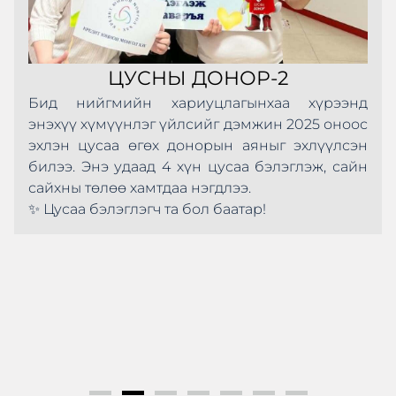
ЦУСНЫ ДОНОР-2
Бид нийгмийн хариуцлагынхаа хүрээнд
энэхүү хүмүүнлэг үйлсийг дэмжин 2025 оноос
эхлэн цусаа өгөх донорын аяныг эхлүүлсэн
билээ. Энэ удаад 4 хүн цусаа бэлэглэж, сайн
сайхны төлөө хамтдаа нэгдлээ.
✨ Цусаа бэлэглэгч та бол баатар!