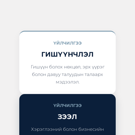
ҮЙЛЧИЛГЭЭ
ГИШҮҮНЧЛЭЛ
Гишүүн болох нөхцөл, эрх үүрэг
болон давуу талуудын талаарх
мэдээлэл.
ҮЙЛЧИЛГЭЭ
ЗЭЭЛ
Хэрэглээний болон бизнесийн