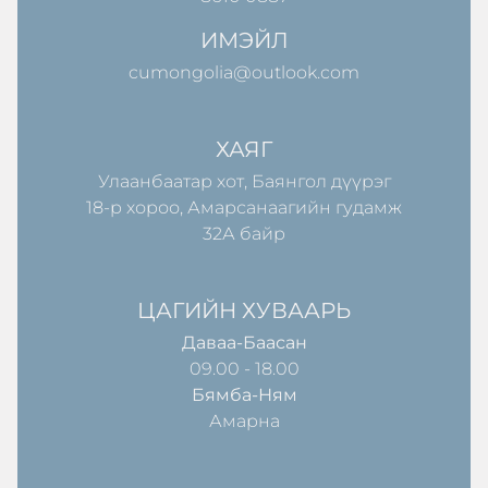
ИМЭЙЛ
cumongolia@outlook.com
ХАЯГ
Улаанбаатар хот, Баянгол дүүрэг
18-р хороо, Амарсанаагийн гудамж
32А байр
ЦАГИЙН ХУВААРЬ
Даваа-Баасан
09.00 - 18.00
Бямба-Ням
Амарна