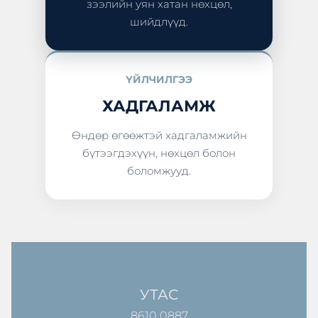
зээлийн уян хатан нөхцөл,
шийдлүүд.
ҮЙЛЧИЛГЭЭ
ХАДГАЛАМЖ
Өндөр өгөөжтэй хадгаламжийн
бүтээгдэхүүн, нөхцөл болон
боломжууд.
УТАС
8610 0887