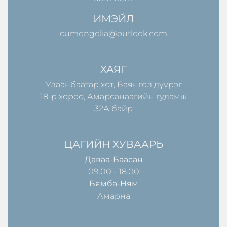
ИМЭЙЛ
cumongolia@outlook.com
ХАЯГ
Улаанбаатар хот, Баянгол дүүрэг
18-р хороо, Амарсанаагийн гудамж
32А байр
ЦАГИЙН ХУВААРЬ
Даваа-Баасан
09.00 - 18.00
Бямба-Ням
Амарна