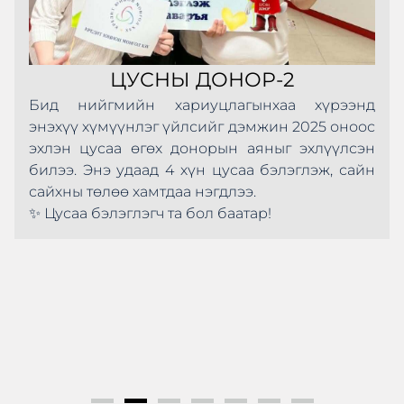
ЦУСНЫ ДОНОР-2
Бид нийгмийн хариуцлагынхаа хүрээнд
энэхүү хүмүүнлэг үйлсийг дэмжин 2025 оноос
эхлэн цусаа өгөх донорын аяныг эхлүүлсэн
билээ. Энэ удаад 4 хүн цусаа бэлэглэж, сайн
сайхны төлөө хамтдаа нэгдлээ.
✨ Цусаа бэлэглэгч та бол баатар!