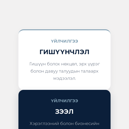
ҮЙЛЧИЛГЭЭ
ГИШҮҮНЧЛЭЛ
Гишүүн болох нөхцөл, эрх үүрэг
болон давуу талуудын талаарх
мэдээлэл.
ҮЙЛЧИЛГЭЭ
ЗЭЭЛ
Хэрэглээний болон бизнесийн