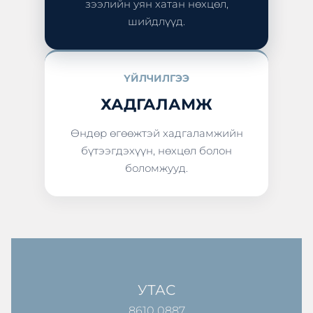
зээлийн уян хатан нөхцөл,
шийдлүүд.
ҮЙЛЧИЛГЭЭ
ХАДГАЛАМЖ
Өндөр өгөөжтэй хадгаламжийн
бүтээгдэхүүн, нөхцөл болон
боломжууд.
УТАС
8610 0887