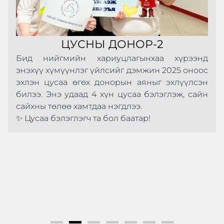
ЦУСНЫ ДОНОР-2
Бид нийгмийн хариуцлагынхаа хүрээнд
энэхүү хүмүүнлэг үйлсийг дэмжин 2025 оноос
эхлэн цусаа өгөх донорын аяныг эхлүүлсэн
билээ. Энэ удаад 4 хүн цусаа бэлэглэж, сайн
сайхны төлөө хамтдаа нэгдлээ.
✨ Цусаа бэлэглэгч та бол баатар!