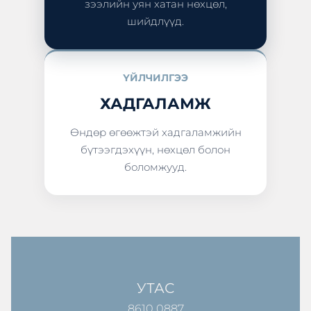
зээлийн уян хатан нөхцөл,
шийдлүүд.
ҮЙЛЧИЛГЭЭ
ХАДГАЛАМЖ
Өндөр өгөөжтэй хадгаламжийн
бүтээгдэхүүн, нөхцөл болон
боломжууд.
УТАС
8610 0887