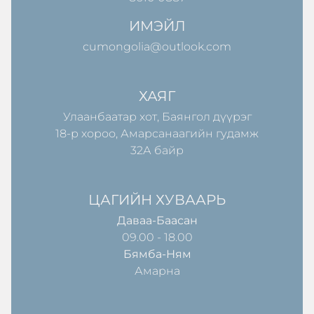
ИМЭЙЛ
cumongolia@outlook.com
ХАЯГ
Улаанбаатар хот, Баянгол дүүрэг
18-р хороо, Амарсанаагийн гудамж
32А байр
ЦАГИЙН ХУВААРЬ
Даваа-Баасан
09.00 - 18.00
Бямба-Ням
Амарна