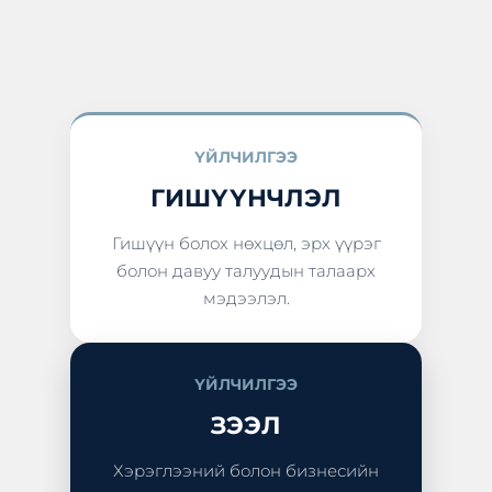
ҮЙЛЧИЛГЭЭ
ГИШҮҮНЧЛЭЛ
Гишүүн болох нөхцөл, эрх үүрэг
болон давуу талуудын талаарх
мэдээлэл.
ҮЙЛЧИЛГЭЭ
ЗЭЭЛ
Хэрэглээний болон бизнесийн