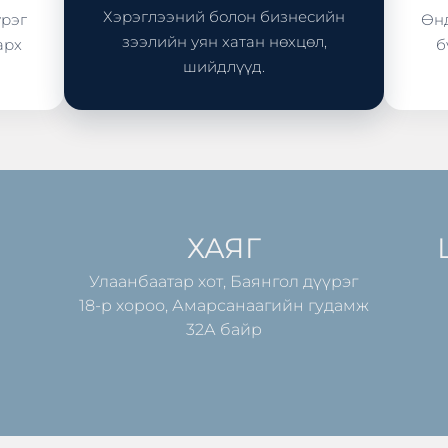
Хэрэглээний болон бизнесийн
үрэг
Өнд
зээлийн уян хатан нөхцөл,
арх
б
шийдлүүд.
ХАЯГ
Улаанбаатар хот, Баянгол дүүрэг
18-р хороо, Амарсанаагийн гудамж
32А байр