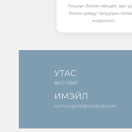
Гишүүн болох нөхцөл, эрх ү
болон давуу талуудын тала
мэдээлэл.
УТАС
8610 0887
ИМЭЙЛ
cumongolia@outlook.com