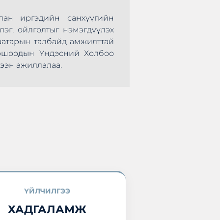
лан иргэдийн санхүүгийн
Монголын Хадгал
лэг, ойлголтыг нэмэгдүүлэх
нөхөрсөг тэмцээ
аатарын талбайд амжилттай
болж өндөрлөлөө.
оршоодын Үндэсний Холбоо
оролцоод ирлээ.
ээн ажиллалаа.
ҮЙЛЧИЛГЭЭ
ХАДГАЛАМЖ