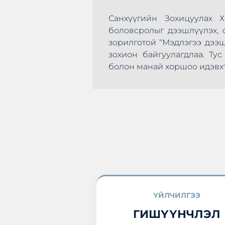
Санхүүгийн Зохицуулах 
боловсролыг дээшлүүлэх, с
зорилготой “Мэдлэгээ дээ
зохион байгуулагдлаа. Т
эхлэн цусаа өгөх
болон манай хоршоо идэвхт
а нэгдлээ.
ҮЙЛЧИЛГЭЭ
ГИШҮҮНЧЛЭЛ