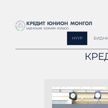
НҮҮР
БИДНИ
КРЕ