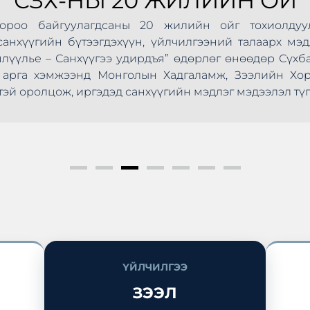
СЗХ-НЫ 20 ЖИЛИЙН ОЙ
Хороо байгуулагдсаны 20 жилийн ойг тохиолдуу
анхүүгийн бүтээгдэхүүн, үйлчилгээний талаарх мэд
шлүүлье – Санхүүгээ удирдъя” өдөрлөг өнөөдөр Сүхб
ус арга хэмжээнд Монголын Хадгаламж, Зээлийн Х
эй оролцож, иргэдэд санхүүгийн мэдлэг мэдээлэл түг
ҮЙЛЧИЛГЭЭ
ЗЭЭЛ