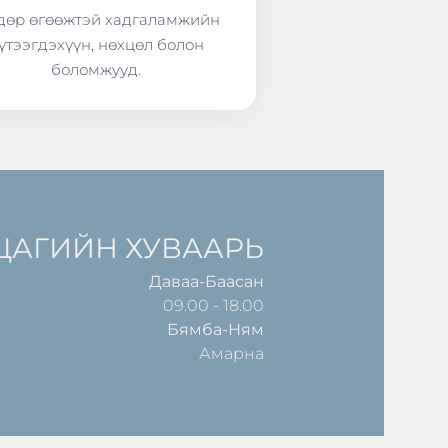
өр өгөөжтэй хадгаламжийн
үтээгдэхүүн, нөхцөл болон
боломжууд.
ЦАГИЙН ХУВААРЬ
Даваа-Баасан
09.00 - 18.00
Бямба-Ням
Амарна