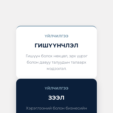
ҮЙЛЧИЛГЭЭ
ГИШҮҮНЧЛЭЛ
Гишүүн болох нөхцөл, эрх үүрэг
болон давуу талуудын талаарх
мэдээлэл.
ҮЙЛЧИЛГЭЭ
ЗЭЭЛ
Хэрэглээний болон бизнесийн