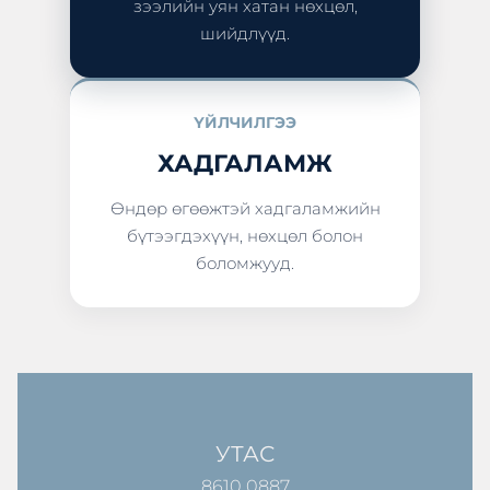
зээлийн уян хатан нөхцөл,
шийдлүүд.
ҮЙЛЧИЛГЭЭ
ХАДГАЛАМЖ
Өндөр өгөөжтэй хадгаламжийн
бүтээгдэхүүн, нөхцөл болон
боломжууд.
УТАС
8610 0887