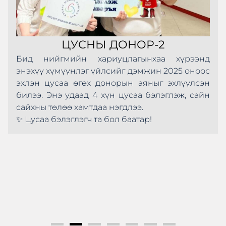
ЦУСНЫ ДОНОР-2
Бид нийгмийн хариуцлагынхаа хүрээнд
энэхүү хүмүүнлэг үйлсийг дэмжин 2025 оноос
эхлэн цусаа өгөх донорын аяныг эхлүүлсэн
билээ. Энэ удаад 4 хүн цусаа бэлэглэж, сайн
сайхны төлөө хамтдаа нэгдлээ.
✨ Цусаа бэлэглэгч та бол баатар!