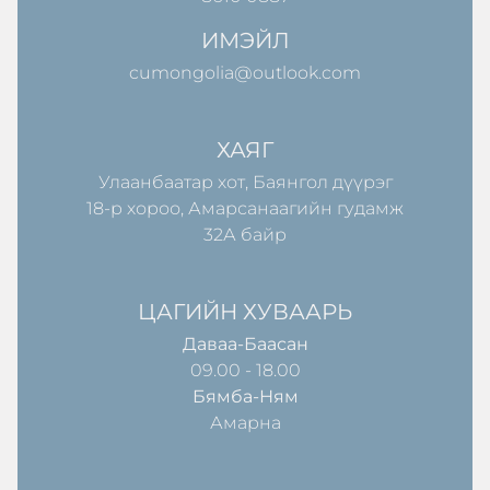
ИМЭЙЛ
cumongolia@outlook.com
ХАЯГ
Улаанбаатар хот, Баянгол дүүрэг
18-р хороо, Амарсанаагийн гудамж
32А байр
ЦАГИЙН ХУВААРЬ
Даваа-Баасан
09.00 - 18.00
Бямба-Ням
Амарна