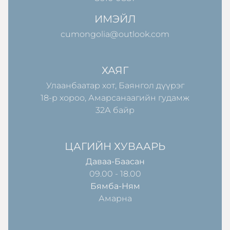
ИМЭЙЛ
cumongolia@outlook.com
ХАЯГ
Улаанбаатар хот, Баянгол дүүрэг
18-р хороо, Амарсанаагийн гудамж
32А байр
ЦАГИЙН ХУВААРЬ
Даваа-Баасан
09.00 - 18.00
Бямба-Ням
Амарна