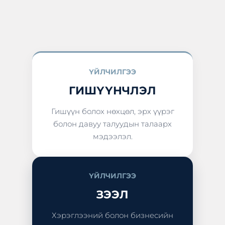
ҮЙЛЧИЛГЭЭ
ГИШҮҮНЧЛЭЛ
Гишүүн болох нөхцөл, эрх үүрэг
болон давуу талуудын талаарх
мэдээлэл.
ҮЙЛЧИЛГЭЭ
ЗЭЭЛ
Хэрэглээний болон бизнесийн