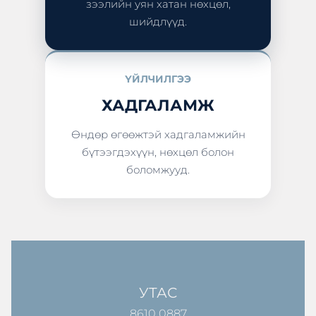
зээлийн уян хатан нөхцөл,
шийдлүүд.
ҮЙЛЧИЛГЭЭ
ХАДГАЛАМЖ
Өндөр өгөөжтэй хадгаламжийн
бүтээгдэхүүн, нөхцөл болон
боломжууд.
УТАС
8610 0887