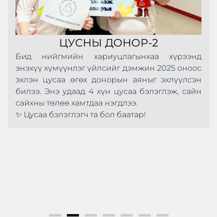
ЦУСНЫ ДОНОР-2
Бид нийгмийн хариуцлагынхаа хүрээнд
энэхүү хүмүүнлэг үйлсийг дэмжин 2025 оноос
эхлэн цусаа өгөх донорын аяныг эхлүүлсэн
билээ. Энэ удаад 4 хүн цусаа бэлэглэж, сайн
сайхны төлөө хамтдаа нэгдлээ.
✨ Цусаа бэлэглэгч та бол баатар!