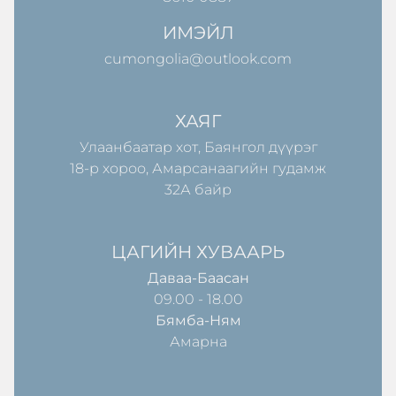
ИМЭЙЛ
cumongolia@outlook.com
ХАЯГ
Улаанбаатар хот, Баянгол дүүрэг
18-р хороо, Амарсанаагийн гудамж
32А байр
ЦАГИЙН ХУВААРЬ
Даваа-Баасан
09.00 - 18.00
Бямба-Ням
Амарна