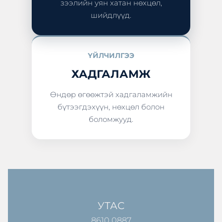
зээлийн уян хатан нөхцөл,
шийдлүүд.
ҮЙЛЧИЛГЭЭ
ХАДГАЛАМЖ
Өндөр өгөөжтэй хадгаламжийн
бүтээгдэхүүн, нөхцөл болон
боломжууд.
УТАС
8610 0887