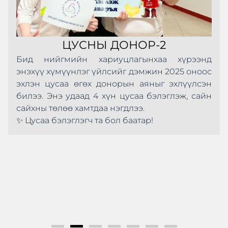
ЦУСНЫ ДОНОР-2
Бид нийгмийн хариуцлагынхаа хүрээнд
энэхүү хүмүүнлэг үйлсийг дэмжин 2025 оноос
эхлэн цусаа өгөх донорын аяныг эхлүүлсэн
билээ. Энэ удаад 4 хүн цусаа бэлэглэж, сайн
сайхны төлөө хамтдаа нэгдлээ.
✨ Цусаа бэлэглэгч та бол баатар!