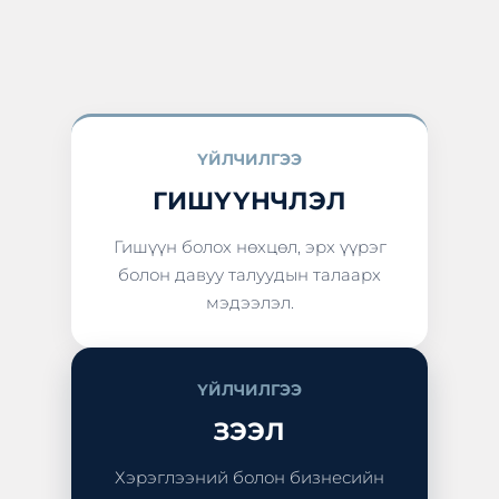
ҮЙЛЧИЛГЭЭ
ГИШҮҮНЧЛЭЛ
Гишүүн болох нөхцөл, эрх үүрэг
болон давуу талуудын талаарх
мэдээлэл.
ҮЙЛЧИЛГЭЭ
ЗЭЭЛ
Хэрэглээний болон бизнесийн