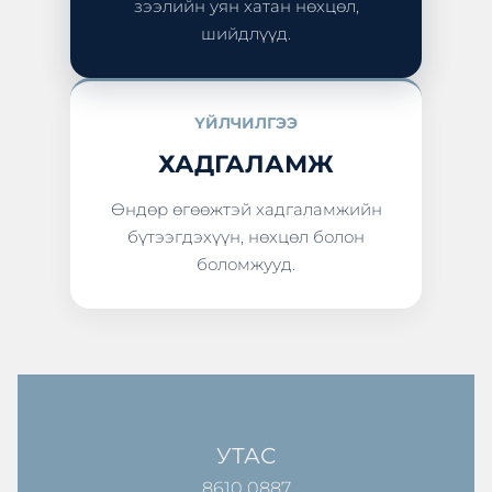
зээлийн уян хатан нөхцөл,
шийдлүүд.
ҮЙЛЧИЛГЭЭ
ХАДГАЛАМЖ
Өндөр өгөөжтэй хадгаламжийн
бүтээгдэхүүн, нөхцөл болон
боломжууд.
УТАС
8610 0887