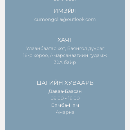
ИМЭЙЛ
cumongolia@outlook.com
ХАЯГ
Улаанбаатар хот, Баянгол дүүрэг
18-р хороо, Амарсанаагийн гудамж
32А байр
ЦАГИЙН ХУВААРЬ
Даваа-Баасан
09.00 - 18.00
Бямба-Ням
Амарна