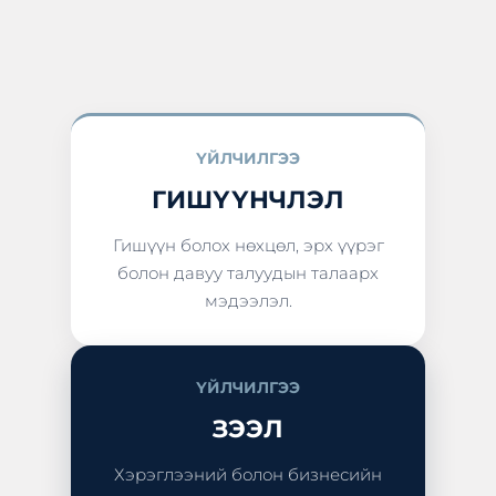
ҮЙЛЧИЛГЭЭ
ГИШҮҮНЧЛЭЛ
Гишүүн болох нөхцөл, эрх үүрэг
болон давуу талуудын талаарх
мэдээлэл.
ҮЙЛЧИЛГЭЭ
ЗЭЭЛ
Хэрэглээний болон бизнесийн