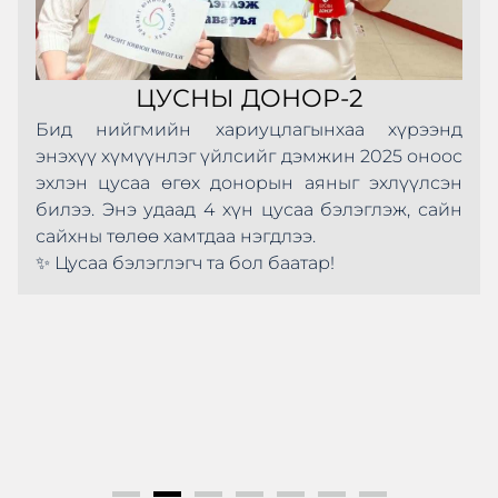
ЦУСНЫ ДОНОР-2
Бид нийгмийн хариуцлагынхаа хүрээнд
энэхүү хүмүүнлэг үйлсийг дэмжин 2025 оноос
эхлэн цусаа өгөх донорын аяныг эхлүүлсэн
билээ. Энэ удаад 4 хүн цусаа бэлэглэж, сайн
сайхны төлөө хамтдаа нэгдлээ.
✨ Цусаа бэлэглэгч та бол баатар!