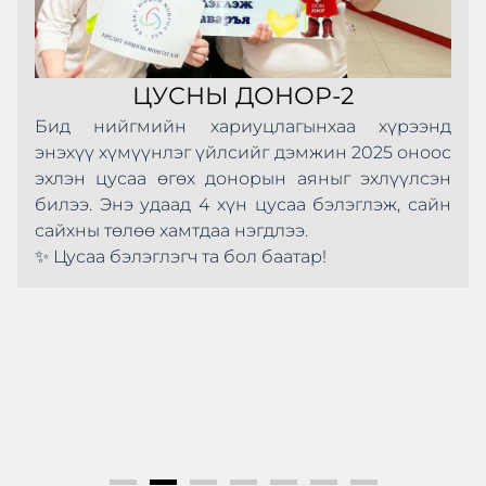
ЦУСНЫ ДОНОР-2
Бид нийгмийн хариуцлагынхаа хүрээнд
энэхүү хүмүүнлэг үйлсийг дэмжин 2025 оноос
эхлэн цусаа өгөх донорын аяныг эхлүүлсэн
билээ. Энэ удаад 4 хүн цусаа бэлэглэж, сайн
сайхны төлөө хамтдаа нэгдлээ.
✨ Цусаа бэлэглэгч та бол баатар!