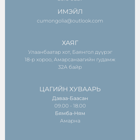
ИМЭЙЛ
cumongolia@outlook.com
ХАЯГ
Улаанбаатар хот, Баянгол дүүрэг
18-р хороо, Амарсанаагийн гудамж
32А байр
ЦАГИЙН ХУВААРЬ
Даваа-Баасан
09.00 - 18.00
Бямба-Ням
Амарна