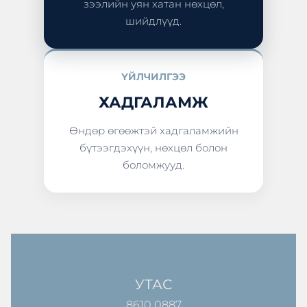
зээлийн уян хатан нөхцөл,
шийдлүүд.
ҮЙЛЧИЛГЭЭ
ХАДГАЛАМЖ
Өндөр өгөөжтэй хадгаламжийн
бүтээгдэхүүн, нөхцөл болон
боломжууд.
УТАС
8610 0887