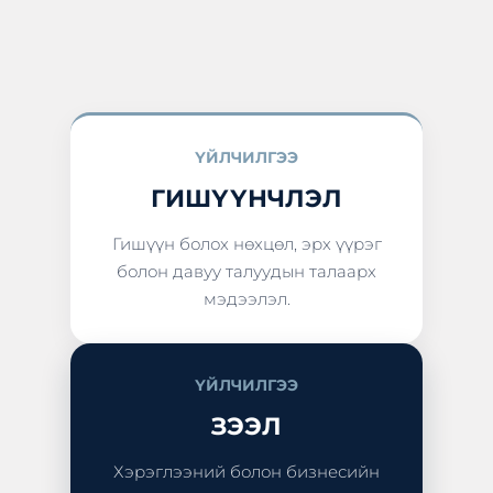
ҮЙЛЧИЛГЭЭ
ГИШҮҮНЧЛЭЛ
Гишүүн болох нөхцөл, эрх үүрэг
болон давуу талуудын талаарх
мэдээлэл.
ҮЙЛЧИЛГЭЭ
ЗЭЭЛ
Хэрэглээний болон бизнесийн