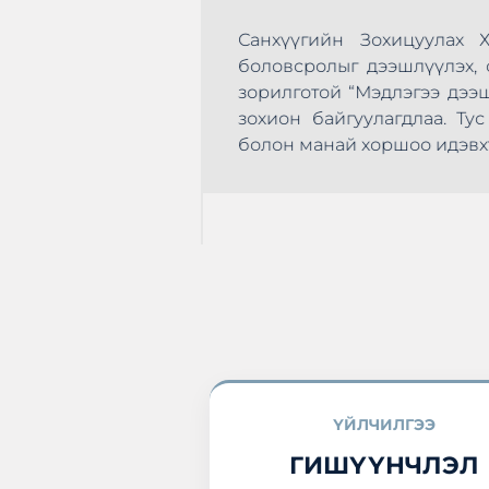
Санхүүгийн Зохицуулах 
боловсролыг дээшлүүлэх, с
зорилготой “Мэдлэгээ дээ
зохион байгуулагдлаа. Т
эхлэн цусаа өгөх
болон манай хоршоо идэвхт
а нэгдлээ.
ҮЙЛЧИЛГЭЭ
ГИШҮҮНЧЛЭЛ