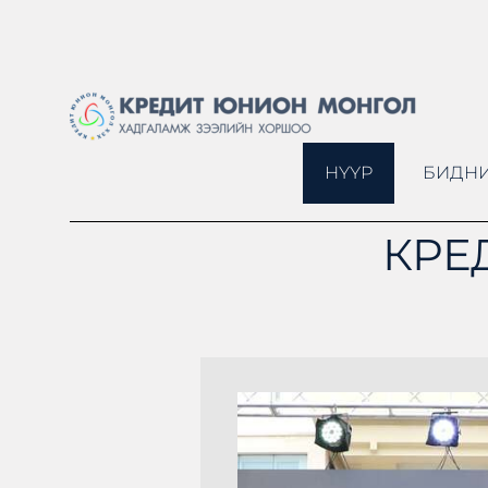
НҮҮР
БИДНИ
КРЕ