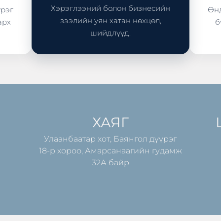
Хэрэглээний болон бизнесийн
үрэг
Өнд
зээлийн уян хатан нөхцөл,
арх
б
шийдлүүд.
ХАЯГ
Улаанбаатар хот, Баянгол дүүрэг
18-р хороо, Амарсанаагийн гудамж
32А байр