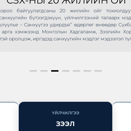
СЗХ-НЫ 20 ЖИЛИЙН ОЙ
Хороо байгуулагдсаны 20 жилийн ойг тохиолдуу
анхүүгийн бүтээгдэхүүн, үйлчилгээний талаарх мэд
шлүүлье – Санхүүгээ удирдъя” өдөрлөг өнөөдөр Сүхб
ус арга хэмжээнд Монголын Хадгаламж, Зээлийн Х
эй оролцож, иргэдэд санхүүгийн мэдлэг мэдээлэл түг
ҮЙЛЧИЛГЭЭ
ЗЭЭЛ