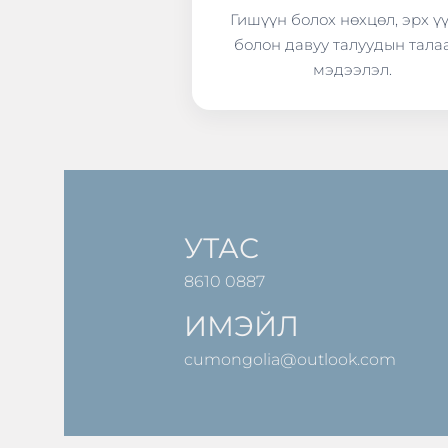
Гишүүн болох нөхцөл, эрх ү
болон давуу талуудын тала
мэдээлэл.
УТАС
8610 0887
ИМЭЙЛ
cumongolia@outlook.com