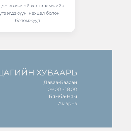
өр өгөөжтэй хадгаламжийн
үтээгдэхүүн, нөхцөл болон
боломжууд.
ЦАГИЙН ХУВААРЬ
Даваа-Баасан
09.00 - 18.00
Бямба-Ням
Амарна