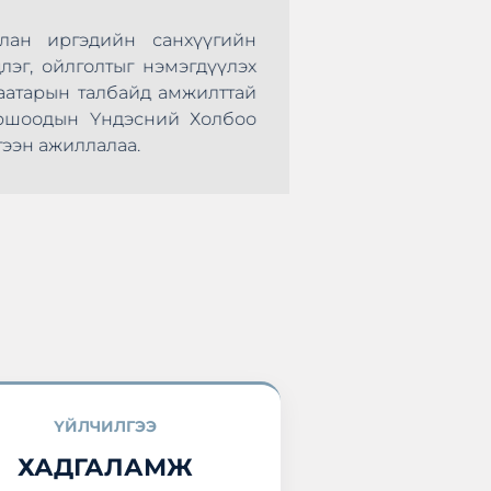
лан иргэдийн санхүүгийн
Монголын Хадгал
лэг, ойлголтыг нэмэгдүүлэх
нөхөрсөг тэмцээ
аатарын талбайд амжилттай
болж өндөрлөлөө.
оршоодын Үндэсний Холбоо
оролцоод ирлээ.
ээн ажиллалаа.
ҮЙЛЧИЛГЭЭ
ХАДГАЛАМЖ