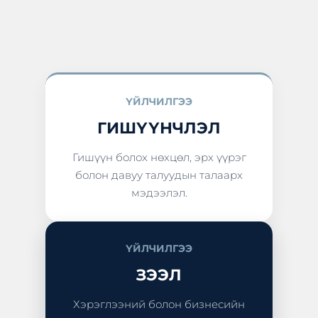
ҮЙЛЧИЛГЭЭ
ГИШҮҮНЧЛЭЛ
Гишүүн болох нөхцөл, эрх үүрэг
болон давуу талуудын талаарх
мэдээлэл.
ҮЙЛЧИЛГЭЭ
ЗЭЭЛ
Хэрэглээний болон бизнесийн