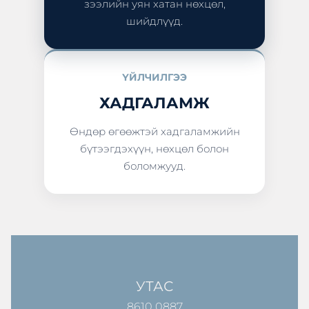
зээлийн уян хатан нөхцөл,
шийдлүүд.
ҮЙЛЧИЛГЭЭ
ХАДГАЛАМЖ
Өндөр өгөөжтэй хадгаламжийн
бүтээгдэхүүн, нөхцөл болон
боломжууд.
УТАС
8610 0887