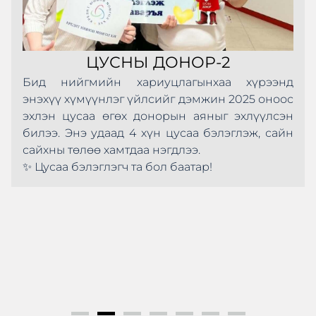
ЦУСНЫ ДОНОР-2
Бид нийгмийн хариуцлагынхаа хүрээнд
энэхүү хүмүүнлэг үйлсийг дэмжин 2025 оноос
эхлэн цусаа өгөх донорын аяныг эхлүүлсэн
билээ. Энэ удаад 4 хүн цусаа бэлэглэж, сайн
сайхны төлөө хамтдаа нэгдлээ.
✨ Цусаа бэлэглэгч та бол баатар!