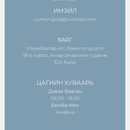
ИМЭЙЛ
cumongolia@outlook.com
ХАЯГ
Улаанбаатар хот, Баянгол дүүрэг
18-р хороо, Амарсанаагийн гудамж
32А байр
ЦАГИЙН ХУВААРЬ
Даваа-Баасан
09.00 - 18.00
Бямба-Ням
Амарна