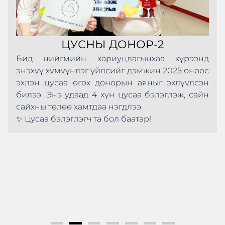
ЦУСНЫ ДОНОР-2
Бид нийгмийн хариуцлагынхаа хүрээнд
энэхүү хүмүүнлэг үйлсийг дэмжин 2025 оноос
эхлэн цусаа өгөх донорын аяныг эхлүүлсэн
билээ. Энэ удаад 4 хүн цусаа бэлэглэж, сайн
сайхны төлөө хамтдаа нэгдлээ.
✨ Цусаа бэлэглэгч та бол баатар!