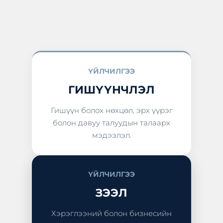
ҮЙЛЧИЛГЭЭ
ГИШҮҮНЧЛЭЛ
Гишүүн болох нөхцөл, эрх үүрэг
болон давуу талуудын талаарх
мэдээлэл.
ҮЙЛЧИЛГЭЭ
ЗЭЭЛ
Хэрэглээний болон бизнесийн