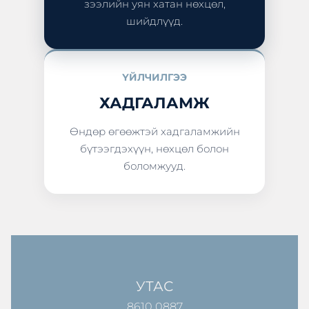
зээлийн уян хатан нөхцөл,
шийдлүүд.
ҮЙЛЧИЛГЭЭ
ХАДГАЛАМЖ
Өндөр өгөөжтэй хадгаламжийн
бүтээгдэхүүн, нөхцөл болон
боломжууд.
УТАС
8610 0887