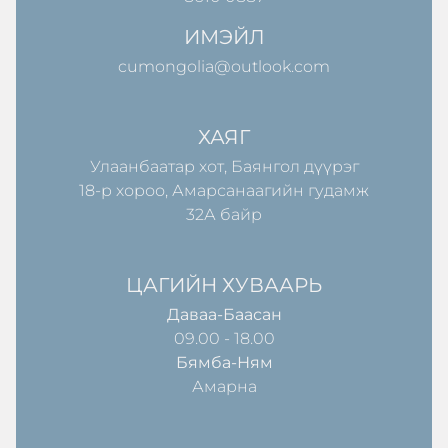
ИМЭЙЛ
cumongolia@outlook.com
ХАЯГ
Улаанбаатар хот, Баянгол дүүрэг
18-р хороо, Амарсанаагийн гудамж
32А байр
ЦАГИЙН ХУВААРЬ
Даваа-Баасан
09.00 - 18.00
Бямба-Ням
Амарна