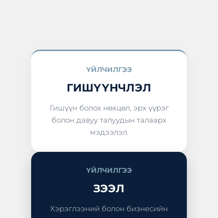
ҮЙЛЧИЛГЭЭ
ГИШҮҮНЧЛЭЛ
Гишүүн болох нөхцөл, эрх үүрэг
болон давуу талуудын талаарх
мэдээлэл.
ҮЙЛЧИЛГЭЭ
ЗЭЭЛ
Хэрэглээний болон бизнесийн