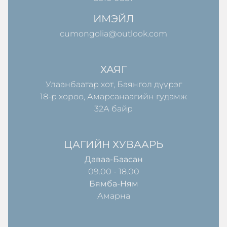
ИМЭЙЛ
cumongolia@outlook.com
ХАЯГ
Улаанбаатар хот, Баянгол дүүрэг
18-р хороо, Амарсанаагийн гудамж
32А байр
ЦАГИЙН ХУВААРЬ
Даваа-Баасан
09.00 - 18.00
Бямба-Ням
Амарна