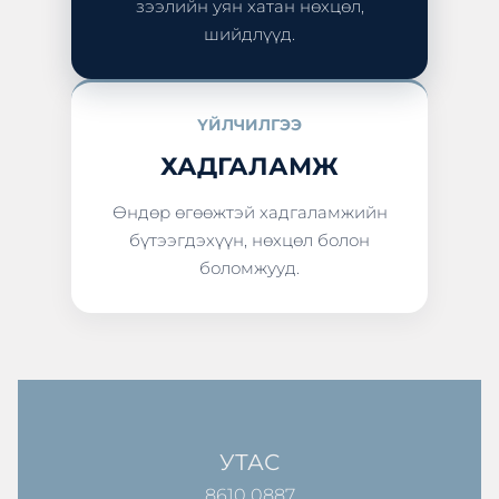
зээлийн уян хатан нөхцөл,
шийдлүүд.
ҮЙЛЧИЛГЭЭ
ХАДГАЛАМЖ
Өндөр өгөөжтэй хадгаламжийн
бүтээгдэхүүн, нөхцөл болон
боломжууд.
УТАС
8610 0887