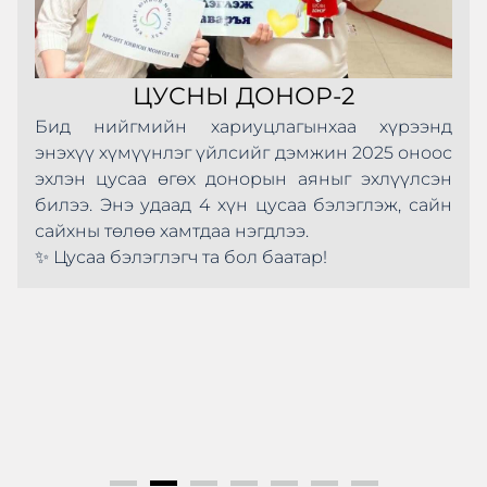
ЦУСНЫ ДОНОР-2
Бид нийгмийн хариуцлагынхаа хүрээнд
энэхүү хүмүүнлэг үйлсийг дэмжин 2025 оноос
эхлэн цусаа өгөх донорын аяныг эхлүүлсэн
билээ. Энэ удаад 4 хүн цусаа бэлэглэж, сайн
сайхны төлөө хамтдаа нэгдлээ.
✨ Цусаа бэлэглэгч та бол баатар!