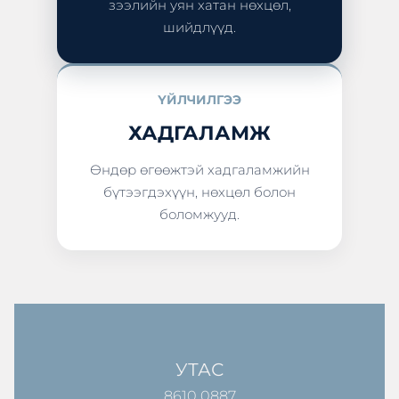
зээлийн уян хатан нөхцөл,
шийдлүүд.
ҮЙЛЧИЛГЭЭ
ХАДГАЛАМЖ
Өндөр өгөөжтэй хадгаламжийн
бүтээгдэхүүн, нөхцөл болон
боломжууд.
УТАС
8610 0887