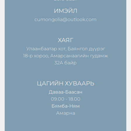
ИМЭЙЛ
cumongolia@outlook.com
ХАЯГ
Улаанбаатар хот, Баянгол дүүрэг
18-р хороо, Амарсанаагийн гудамж
32А байр
ЦАГИЙН ХУВААРЬ
Даваа-Баасан
09.00 - 18.00
Бямба-Ням
Амарна