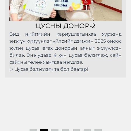
ЦУСНЫ ДОНОР-2
Бид нийгмийн хариуцлагынхаа хүрээнд
энэхүү хүмүүнлэг үйлсийг дэмжин 2025 оноос
эхлэн цусаа өгөх донорын аяныг эхлүүлсэн
билээ. Энэ удаад 4 хүн цусаа бэлэглэж, сайн
сайхны төлөө хамтдаа нэгдлээ.
✨ Цусаа бэлэглэгч та бол баатар!