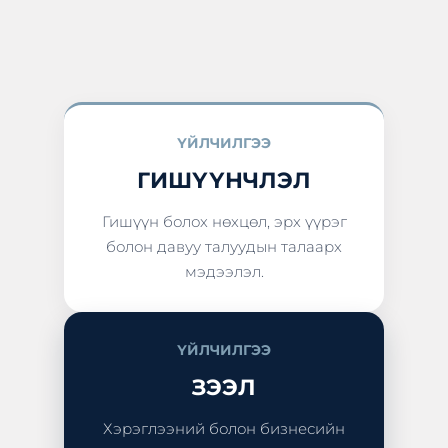
ҮЙЛЧИЛГЭЭ
ГИШҮҮНЧЛЭЛ
Гишүүн болох нөхцөл, эрх үүрэг
болон давуу талуудын талаарх
мэдээлэл.
ҮЙЛЧИЛГЭЭ
ЗЭЭЛ
Хэрэглээний болон бизнесийн