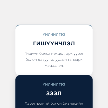
ҮЙЛЧИЛГЭЭ
ГИШҮҮНЧЛЭЛ
Гишүүн болох нөхцөл, эрх үүрэг
болон давуу талуудын талаарх
мэдээлэл.
ҮЙЛЧИЛГЭЭ
ЗЭЭЛ
Хэрэглээний болон бизнесийн