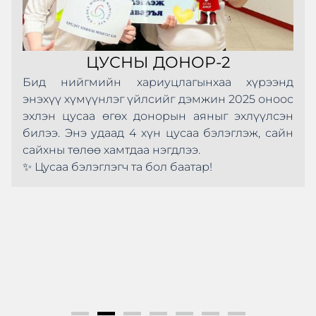
ЦУСНЫ ДОНОР-2
Бид нийгмийн хариуцлагынхаа хүрээнд
энэхүү хүмүүнлэг үйлсийг дэмжин 2025 оноос
эхлэн цусаа өгөх донорын аяныг эхлүүлсэн
билээ. Энэ удаад 4 хүн цусаа бэлэглэж, сайн
сайхны төлөө хамтдаа нэгдлээ.
✨ Цусаа бэлэглэгч та бол баатар!