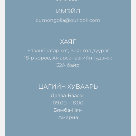
ИМЭЙЛ
cumongolia@outlook.com
ХАЯГ
Улаанбаатар хот, Баянгол дүүрэг
18-р хороо, Амарсанаагийн гудамж
32А байр
ЦАГИЙН ХУВААРЬ
Даваа-Баасан
09.00 - 18.00
Бямба-Ням
Амарна