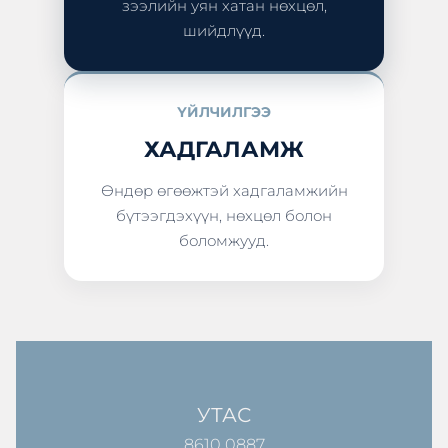
зээлийн уян хатан нөхцөл,
шийдлүүд.
ҮЙЛЧИЛГЭЭ
ХАДГАЛАМЖ
Өндөр өгөөжтэй хадгаламжийн
бүтээгдэхүүн, нөхцөл болон
боломжууд.
УТАС
8610 0887