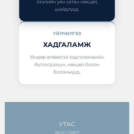
зээлийн уян хатан нөхцөл,
шийдлүүд.
ҮЙЛЧИЛГЭЭ
ХАДГАЛАМЖ
Өндөр өгөөжтэй хадгаламжийн
бүтээгдэхүүн, нөхцөл болон
боломжууд.
УТАС
8610 0887