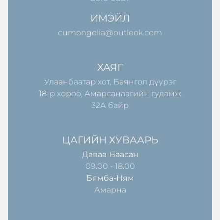
ИМЭЙЛ
cumongolia@outlook.com
ХАЯГ
Улаанбаатар хот, Баянгол дүүрэг
18-р хороо, Амарсанаагийн гудамж
32А байр
ЦАГИЙН ХУВААРЬ
Даваа-Баасан
09.00 - 18.00
Бямба-Ням
Амарна