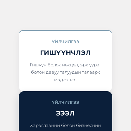
ҮЙЛЧИЛГЭЭ
ГИШҮҮНЧЛЭЛ
Гишүүн болох нөхцөл, эрх үүрэг
болон давуу талуудын талаарх
мэдээлэл.
ҮЙЛЧИЛГЭЭ
ЗЭЭЛ
Хэрэглээний болон бизнесийн