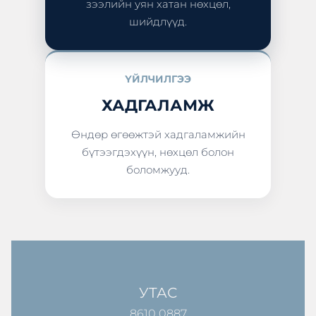
зээлийн уян хатан нөхцөл,
шийдлүүд.
ҮЙЛЧИЛГЭЭ
ХАДГАЛАМЖ
Өндөр өгөөжтэй хадгаламжийн
бүтээгдэхүүн, нөхцөл болон
боломжууд.
УТАС
8610 0887