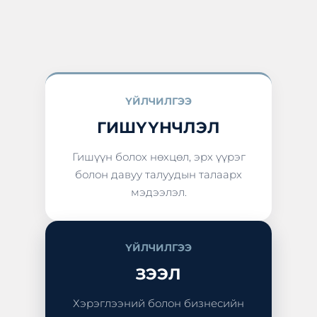
ҮЙЛЧИЛГЭЭ
ГИШҮҮНЧЛЭЛ
Гишүүн болох нөхцөл, эрх үүрэг
болон давуу талуудын талаарх
мэдээлэл.
ҮЙЛЧИЛГЭЭ
ЗЭЭЛ
Хэрэглээний болон бизнесийн