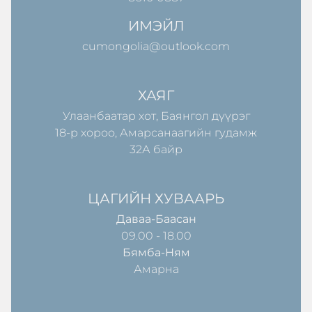
ИМЭЙЛ
cumongolia@outlook.com
ХАЯГ
Улаанбаатар хот, Баянгол дүүрэг
18-р хороо, Амарсанаагийн гудамж
32А байр
ЦАГИЙН ХУВААРЬ
Даваа-Баасан
09.00 - 18.00
Бямба-Ням
Амарна