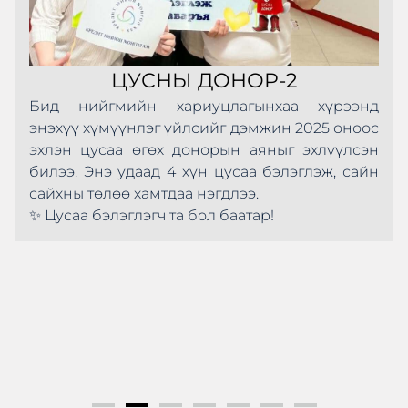
ЦУСНЫ ДОНОР-2
Бид нийгмийн хариуцлагынхаа хүрээнд
энэхүү хүмүүнлэг үйлсийг дэмжин 2025 оноос
эхлэн цусаа өгөх донорын аяныг эхлүүлсэн
билээ. Энэ удаад 4 хүн цусаа бэлэглэж, сайн
сайхны төлөө хамтдаа нэгдлээ.
✨ Цусаа бэлэглэгч та бол баатар!