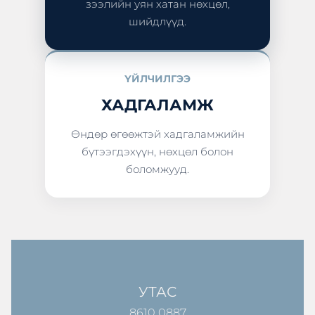
зээлийн уян хатан нөхцөл,
шийдлүүд.
ҮЙЛЧИЛГЭЭ
ХАДГАЛАМЖ
Өндөр өгөөжтэй хадгаламжийн
бүтээгдэхүүн, нөхцөл болон
боломжууд.
УТАС
8610 0887