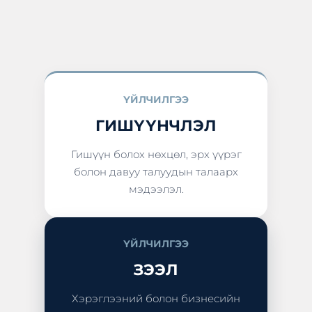
ҮЙЛЧИЛГЭЭ
ГИШҮҮНЧЛЭЛ
Гишүүн болох нөхцөл, эрх үүрэг
болон давуу талуудын талаарх
мэдээлэл.
ҮЙЛЧИЛГЭЭ
ЗЭЭЛ
Хэрэглээний болон бизнесийн