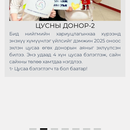
ЦУСНЫ ДОНОР-2
Бид нийгмийн хариуцлагынхаа хүрээнд
энэхүү хүмүүнлэг үйлсийг дэмжин 2025 оноос
эхлэн цусаа өгөх донорын аяныг эхлүүлсэн
билээ. Энэ удаад 4 хүн цусаа бэлэглэж, сайн
сайхны төлөө хамтдаа нэгдлээ.
✨ Цусаа бэлэглэгч та бол баатар!