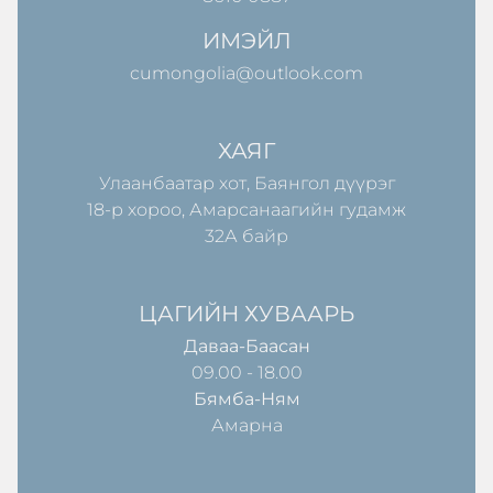
ИМЭЙЛ
cumongolia@outlook.com
ХАЯГ
Улаанбаатар хот, Баянгол дүүрэг
18-р хороо, Амарсанаагийн гудамж
32А байр
ЦАГИЙН ХУВААРЬ
Даваа-Баасан
09.00 - 18.00
Бямба-Ням
Амарна