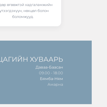
өр өгөөжтэй хадгаламжийн
үтээгдэхүүн, нөхцөл болон
боломжууд.
ЦАГИЙН ХУВААРЬ
Даваа-Баасан
09.00 - 18.00
Бямба-Ням
Амарна