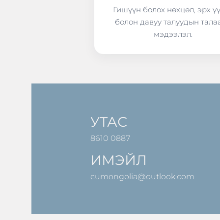
Гишүүн болох нөхцөл, эрх ү
болон давуу талуудын тала
мэдээлэл.
УТАС
8610 0887
ИМЭЙЛ
cumongolia@outlook.com