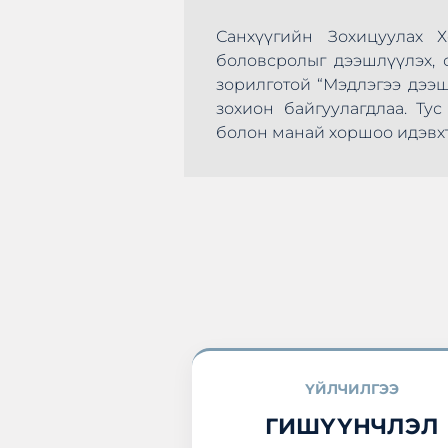
Санхүүгийн Зохицуулах 
боловсролыг дээшлүүлэх, с
зорилготой “Мэдлэгээ дээ
зохион байгуулагдлаа. Т
эхлэн цусаа өгөх
болон манай хоршоо идэвхт
а нэгдлээ.
ҮЙЛЧИЛГЭЭ
ГИШҮҮНЧЛЭЛ