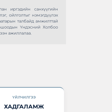
лан иргэдийн санхүүгийн
Монголын Хадгал
лэг, ойлголтыг нэмэгдүүлэх
нөхөрсөг тэмцээ
аатарын талбайд амжилттай
болж өндөрлөлөө.
оршоодын Үндэсний Холбоо
оролцоод ирлээ.
ээн ажиллалаа.
ҮЙЛЧИЛГЭЭ
ХАДГАЛАМЖ