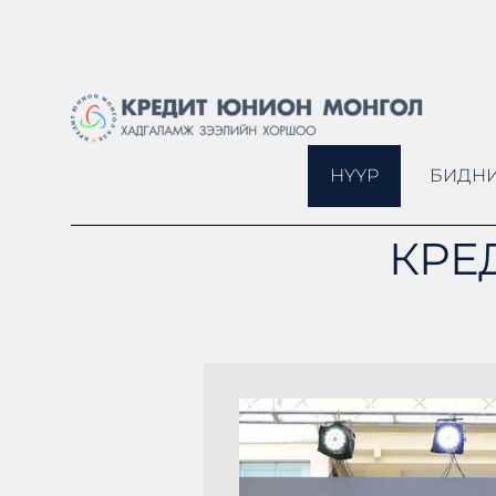
НҮҮР
БИДНИ
КРЕ