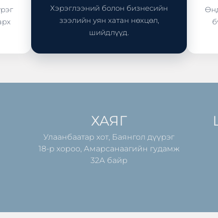
Хэрэглээний болон бизнесийн
үрэг
Өнд
зээлийн уян хатан нөхцөл,
арх
б
шийдлүүд.
ХАЯГ
Улаанбаатар хот, Баянгол дүүрэг
18-р хороо, Амарсанаагийн гудамж
32А байр