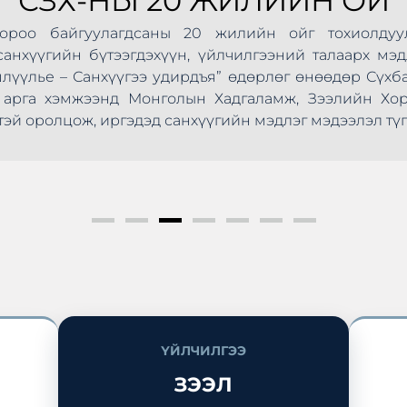
СЗХ-НЫ 20 ЖИЛИЙН ОЙ
Хороо байгуулагдсаны 20 жилийн ойг тохиолдуу
анхүүгийн бүтээгдэхүүн, үйлчилгээний талаарх мэд
шлүүлье – Санхүүгээ удирдъя” өдөрлөг өнөөдөр Сүхб
ус арга хэмжээнд Монголын Хадгаламж, Зээлийн Х
эй оролцож, иргэдэд санхүүгийн мэдлэг мэдээлэл түг
ҮЙЛЧИЛГЭЭ
ЗЭЭЛ