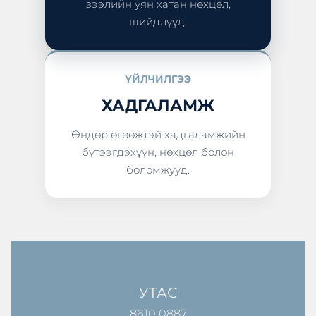
зээлийн уян хатан нөхцөл,
шийдлүүд.
ҮЙЛЧИЛГЭЭ
ХАДГАЛАМЖ
Өндөр өгөөжтэй хадгаламжийн
бүтээгдэхүүн, нөхцөл болон
боломжууд.
УТАС
8610 0887