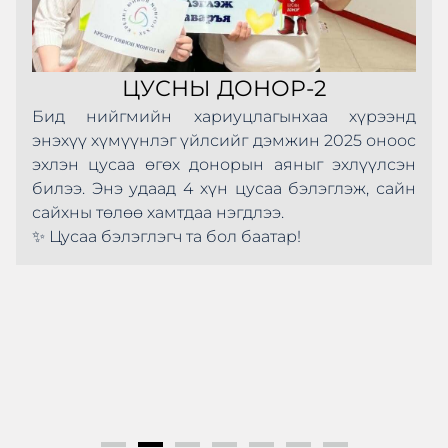
ЦУСНЫ ДОНОР-2
Бид нийгмийн хариуцлагынхаа хүрээнд
энэхүү хүмүүнлэг үйлсийг дэмжин 2025 оноос
эхлэн цусаа өгөх донорын аяныг эхлүүлсэн
билээ. Энэ удаад 4 хүн цусаа бэлэглэж, сайн
сайхны төлөө хамтдаа нэгдлээ.
✨ Цусаа бэлэглэгч та бол баатар!