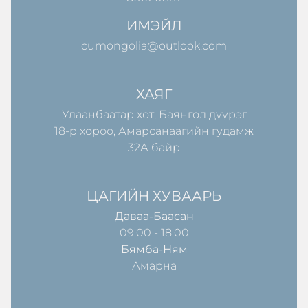
ИМЭЙЛ
cumongolia@outlook.com
ХАЯГ
Улаанбаатар хот, Баянгол дүүрэг
18-р хороо, Амарсанаагийн гудамж
32А байр
ЦАГИЙН ХУВААРЬ
Даваа-Баасан
09.00 - 18.00
Бямба-Ням
Амарна