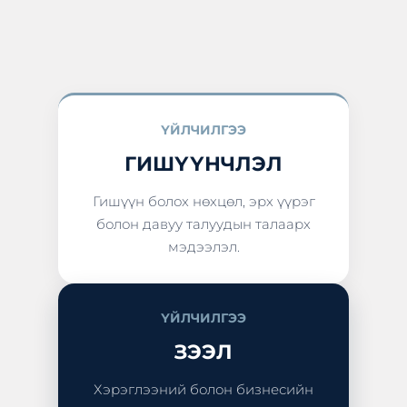
ҮЙЛЧИЛГЭЭ
ГИШҮҮНЧЛЭЛ
Гишүүн болох нөхцөл, эрх үүрэг
болон давуу талуудын талаарх
мэдээлэл.
ҮЙЛЧИЛГЭЭ
ЗЭЭЛ
Хэрэглээний болон бизнесийн