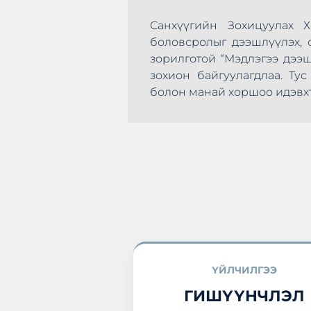
Санхүүгийн Зохицуулах 
боловсролыг дээшлүүлэх, с
зорилготой “Мэдлэгээ дээ
зохион байгуулагдлаа. Т
эхлэн цусаа өгөх
болон манай хоршоо идэвхт
а нэгдлээ.
ҮЙЛЧИЛГЭЭ
ГИШҮҮНЧЛЭЛ