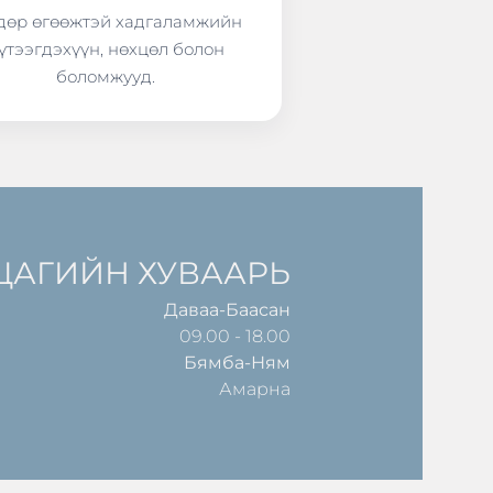
өр өгөөжтэй хадгаламжийн
үтээгдэхүүн, нөхцөл болон
боломжууд.
ЦАГИЙН ХУВААРЬ
Даваа-Баасан
09.00 - 18.00
Бямба-Ням
Амарна