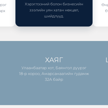
Хэрэглээний болон бизнесийн
үрэг
Өнд
зээлийн уян хатан нөхцөл,
арх
б
шийдлүүд.
ХАЯГ
Улаанбаатар хот, Баянгол дүүрэг
18-р хороо, Амарсанаагийн гудамж
32А байр