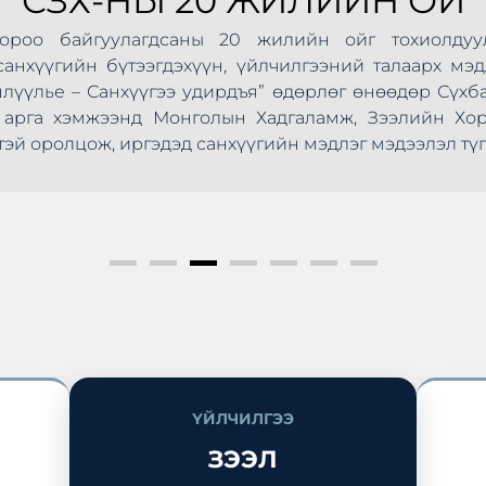
СЗХ-НЫ 20 ЖИЛИЙН ОЙ
Хороо байгуулагдсаны 20 жилийн ойг тохиолдуу
анхүүгийн бүтээгдэхүүн, үйлчилгээний талаарх мэд
шлүүлье – Санхүүгээ удирдъя” өдөрлөг өнөөдөр Сүхб
ус арга хэмжээнд Монголын Хадгаламж, Зээлийн Х
эй оролцож, иргэдэд санхүүгийн мэдлэг мэдээлэл түг
ҮЙЛЧИЛГЭЭ
ЗЭЭЛ