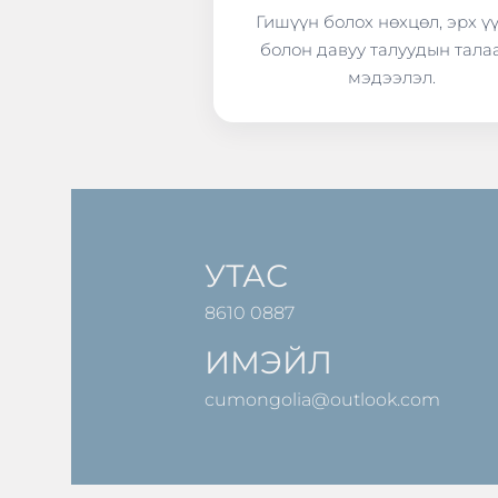
Гишүүн болох нөхцөл, эрх ү
болон давуу талуудын тала
мэдээлэл.
УТАС
8610 0887
ИМЭЙЛ
cumongolia@outlook.com