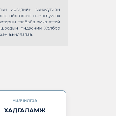
лан иргэдийн санхүүгийн
Монголын Хадгал
лэг, ойлголтыг нэмэгдүүлэх
нөхөрсөг тэмцээ
аатарын талбайд амжилттай
болж өндөрлөлөө.
оршоодын Үндэсний Холбоо
оролцоод ирлээ.
ээн ажиллалаа.
ҮЙЛЧИЛГЭЭ
ХАДГАЛАМЖ