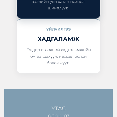
зээлийн уян хатан нөхцөл,
шийдлүүд.
ҮЙЛЧИЛГЭЭ
ХАДГАЛАМЖ
Өндөр өгөөжтэй хадгаламжийн
бүтээгдэхүүн, нөхцөл болон
боломжууд.
УТАС
8610 0887