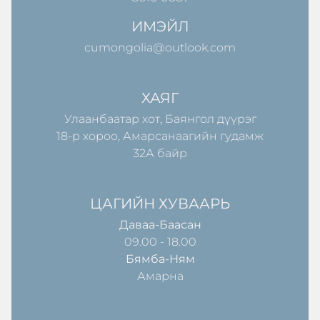
ИМЭЙЛ
cumongolia@outlook.com
ХАЯГ
Улаанбаатар хот, Баянгол дүүрэг
18-р хороо, Амарсанаагийн гудамж
32А байр
ЦАГИЙН ХУВААРЬ
Даваа-Баасан
09.00 - 18.00
Бямба-Ням
Амарна