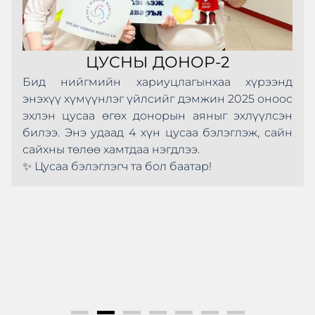
ЦУСНЫ ДОНОР-2
Бид нийгмийн хариуцлагынхаа хүрээнд
энэхүү хүмүүнлэг үйлсийг дэмжин 2025 оноос
эхлэн цусаа өгөх донорын аяныг эхлүүлсэн
билээ. Энэ удаад 4 хүн цусаа бэлэглэж, сайн
сайхны төлөө хамтдаа нэгдлээ.
✨ Цусаа бэлэглэгч та бол баатар!