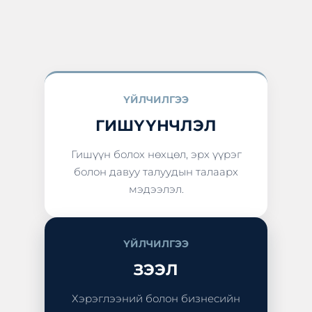
ҮЙЛЧИЛГЭЭ
ГИШҮҮНЧЛЭЛ
Гишүүн болох нөхцөл, эрх үүрэг
болон давуу талуудын талаарх
мэдээлэл.
ҮЙЛЧИЛГЭЭ
ЗЭЭЛ
Хэрэглээний болон бизнесийн