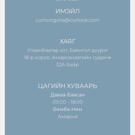
ИМЭЙЛ
cumongolia@outlook.com
ХАЯГ
Улаанбаатар хот, Баянгол дүүрэг
18-р хороо, Амарсанаагийн гудамж
32А байр
ЦАГИЙН ХУВААРЬ
Даваа-Баасан
09.00 - 18.00
Бямба-Ням
Амарна