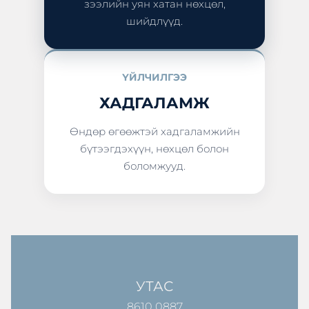
зээлийн уян хатан нөхцөл,
шийдлүүд.
ҮЙЛЧИЛГЭЭ
ХАДГАЛАМЖ
Өндөр өгөөжтэй хадгаламжийн
бүтээгдэхүүн, нөхцөл болон
боломжууд.
УТАС
8610 0887