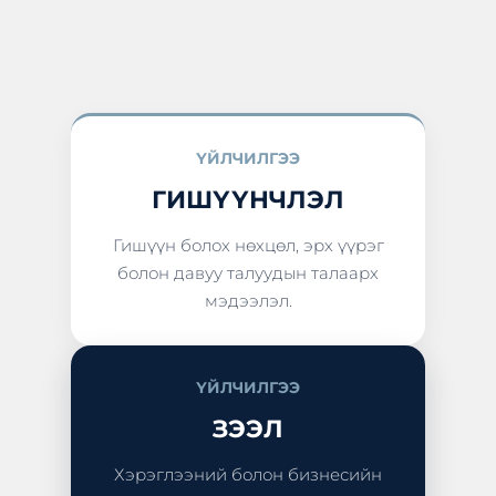
ҮЙЛЧИЛГЭЭ
ГИШҮҮНЧЛЭЛ
Гишүүн болох нөхцөл, эрх үүрэг
болон давуу талуудын талаарх
мэдээлэл.
ҮЙЛЧИЛГЭЭ
ЗЭЭЛ
Хэрэглээний болон бизнесийн