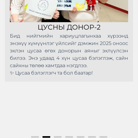
ЦУСНЫ ДОНОР-2
Бид нийгмийн хариуцлагынхаа хүрээнд
энэхүү хүмүүнлэг үйлсийг дэмжин 2025 оноос
эхлэн цусаа өгөх донорын аяныг эхлүүлсэн
билээ. Энэ удаад 4 хүн цусаа бэлэглэж, сайн
сайхны төлөө хамтдаа нэгдлээ.
✨ Цусаа бэлэглэгч та бол баатар!