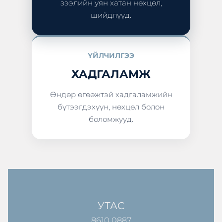
зээлийн уян хатан нөхцөл,
шийдлүүд.
ҮЙЛЧИЛГЭЭ
ХАДГАЛАМЖ
Өндөр өгөөжтэй хадгаламжийн
бүтээгдэхүүн, нөхцөл болон
боломжууд.
УТАС
8610 0887