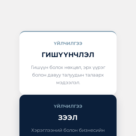
ҮЙЛЧИЛГЭЭ
ГИШҮҮНЧЛЭЛ
Гишүүн болох нөхцөл, эрх үүрэг
болон давуу талуудын талаарх
мэдээлэл.
ҮЙЛЧИЛГЭЭ
ЗЭЭЛ
Хэрэглээний болон бизнесийн