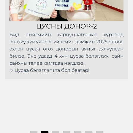
ЦУСНЫ ДОНОР-2
Бид нийгмийн хариуцлагынхаа хүрээнд
энэхүү хүмүүнлэг үйлсийг дэмжин 2025 оноос
эхлэн цусаа өгөх донорын аяныг эхлүүлсэн
билээ. Энэ удаад 4 хүн цусаа бэлэглэж, сайн
сайхны төлөө хамтдаа нэгдлээ.
✨ Цусаа бэлэглэгч та бол баатар!