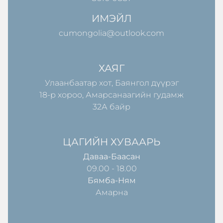
ИМЭЙЛ
cumongolia@outlook.com
ХАЯГ
Улаанбаатар хот, Баянгол дүүрэг
18-р хороо, Амарсанаагийн гудамж
32А байр
ЦАГИЙН ХУВААРЬ
Даваа-Баасан
09.00 - 18.00
Бямба-Ням
Амарна