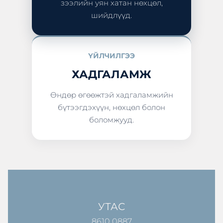
зээлийн уян хатан нөхцөл,
шийдлүүд.
ҮЙЛЧИЛГЭЭ
ХАДГАЛАМЖ
Өндөр өгөөжтэй хадгаламжийн
бүтээгдэхүүн, нөхцөл болон
боломжууд.
УТАС
8610 0887