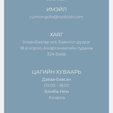
ИМЭЙЛ
cumongolia@outlook.com
ХАЯГ
Улаанбаатар хот, Баянгол дүүрэг
18-р хороо, Амарсанаагийн гудамж
32А байр
ЦАГИЙН ХУВААРЬ
Даваа-Баасан
09.00 - 18.00
Бямба-Ням
Амарна