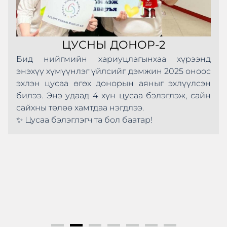
ЦУСНЫ ДОНОР-2
Бид нийгмийн хариуцлагынхаа хүрээнд
энэхүү хүмүүнлэг үйлсийг дэмжин 2025 оноос
эхлэн цусаа өгөх донорын аяныг эхлүүлсэн
билээ. Энэ удаад 4 хүн цусаа бэлэглэж, сайн
сайхны төлөө хамтдаа нэгдлээ.
✨ Цусаа бэлэглэгч та бол баатар!