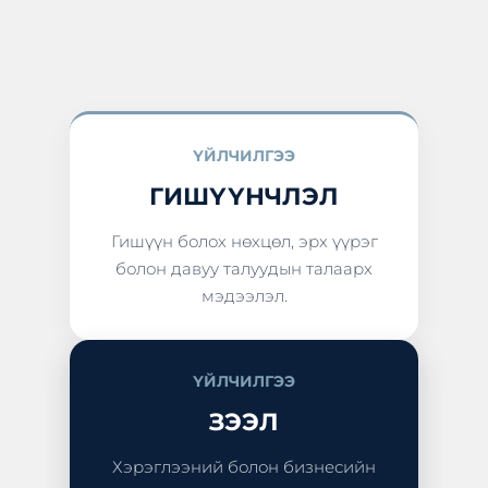
ҮЙЛЧИЛГЭЭ
ГИШҮҮНЧЛЭЛ
Гишүүн болох нөхцөл, эрх үүрэг
болон давуу талуудын талаарх
мэдээлэл.
ҮЙЛЧИЛГЭЭ
ЗЭЭЛ
Хэрэглээний болон бизнесийн