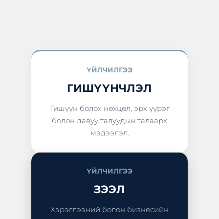
ҮЙЛЧИЛГЭЭ
ГИШҮҮНЧЛЭЛ
Гишүүн болох нөхцөл, эрх үүрэг
болон давуу талуудын талаарх
мэдээлэл.
ҮЙЛЧИЛГЭЭ
ЗЭЭЛ
Хэрэглээний болон бизнесийн