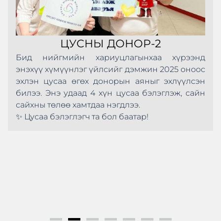
ЦУСНЫ ДОНОР-2
Бид нийгмийн хариуцлагынхаа хүрээнд
энэхүү хүмүүнлэг үйлсийг дэмжин 2025 оноос
эхлэн цусаа өгөх донорын аяныг эхлүүлсэн
билээ. Энэ удаад 4 хүн цусаа бэлэглэж, сайн
сайхны төлөө хамтдаа нэгдлээ.
✨ Цусаа бэлэглэгч та бол баатар!