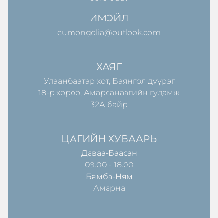
ИМЭЙЛ
cumongolia@outlook.com
ХАЯГ
Улаанбаатар хот, Баянгол дүүрэг
18-р хороо, Амарсанаагийн гудамж
32А байр
ЦАГИЙН ХУВААРЬ
Даваа-Баасан
09.00 - 18.00
Бямба-Ням
Амарна