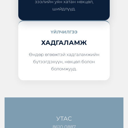
зээлийн уян хатан нөхцөл,
шийдлүүд.
ҮЙЛЧИЛГЭЭ
ХАДГАЛАМЖ
Өндөр өгөөжтэй хадгаламжийн
бүтээгдэхүүн, нөхцөл болон
боломжууд.
УТАС
8610 0887