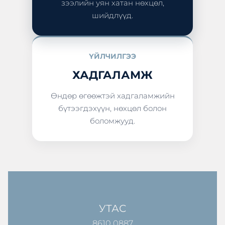
зээлийн уян хатан нөхцөл,
шийдлүүд.
ҮЙЛЧИЛГЭЭ
ХАДГАЛАМЖ
Өндөр өгөөжтэй хадгаламжийн
бүтээгдэхүүн, нөхцөл болон
боломжууд.
УТАС
8610 0887