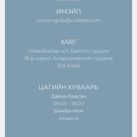
ИМЭЙЛ
cumongolia@outlook.com
ХАЯГ
Улаанбаатар хот, Баянгол дүүрэг
18-р хороо, Амарсанаагийн гудамж
32А байр
ЦАГИЙН ХУВААРЬ
Даваа-Баасан
09.00 - 18.00
Бямба-Ням
Амарна