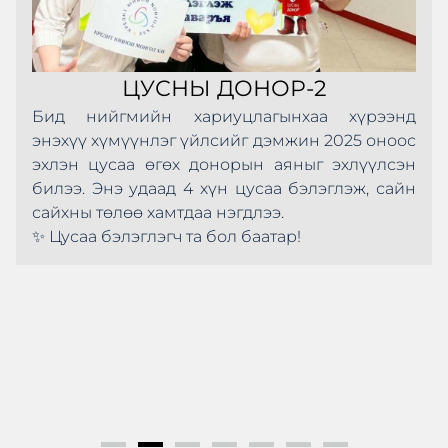
ЦУСНЫ ДОНОР-2
Бид нийгмийн хариуцлагынхаа хүрээнд
энэхүү хүмүүнлэг үйлсийг дэмжин 2025 оноос
эхлэн цусаа өгөх донорын аяныг эхлүүлсэн
билээ. Энэ удаад 4 хүн цусаа бэлэглэж, сайн
сайхны төлөө хамтдаа нэгдлээ.
✨ Цусаа бэлэглэгч та бол баатар!