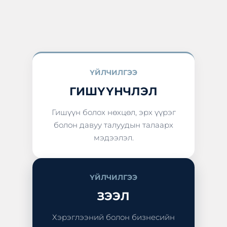
ҮЙЛЧИЛГЭЭ
ГИШҮҮНЧЛЭЛ
Гишүүн болох нөхцөл, эрх үүрэг
болон давуу талуудын талаарх
мэдээлэл.
ҮЙЛЧИЛГЭЭ
ЗЭЭЛ
Хэрэглээний болон бизнесийн