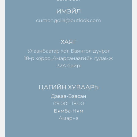
ИМЭЙЛ
cumongolia@outlook.com
ХАЯГ
Улаанбаатар хот, Баянгол дүүрэг
18-р хороо, Амарсанаагийн гудамж
32А байр
ЦАГИЙН ХУВААРЬ
Даваа-Баасан
09.00 - 18.00
Бямба-Ням
Амарна