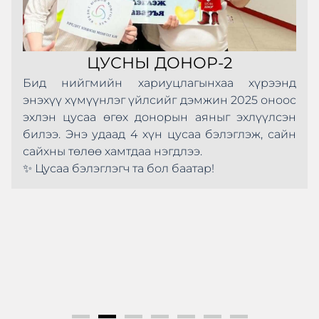
ЦУСНЫ ДОНОР-2
Бид нийгмийн хариуцлагынхаа хүрээнд
энэхүү хүмүүнлэг үйлсийг дэмжин 2025 оноос
эхлэн цусаа өгөх донорын аяныг эхлүүлсэн
билээ. Энэ удаад 4 хүн цусаа бэлэглэж, сайн
сайхны төлөө хамтдаа нэгдлээ.
✨ Цусаа бэлэглэгч та бол баатар!