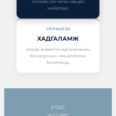
зээлийн уян хатан нөхцөл,
шийдлүүд.
ҮЙЛЧИЛГЭЭ
ХАДГАЛАМЖ
Өндөр өгөөжтэй хадгаламжийн
бүтээгдэхүүн, нөхцөл болон
боломжууд.
УТАС
8610 0887