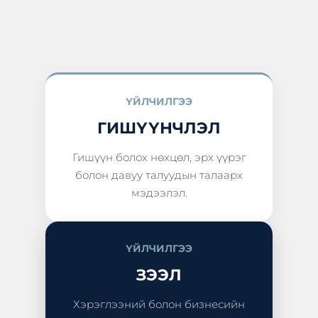
ҮЙЛЧИЛГЭЭ
ГИШҮҮНЧЛЭЛ
Гишүүн болох нөхцөл, эрх үүрэг
болон давуу талуудын талаарх
мэдээлэл.
ҮЙЛЧИЛГЭЭ
ЗЭЭЛ
Хэрэглээний болон бизнесийн