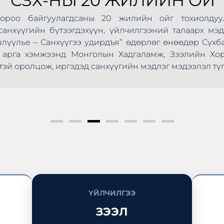
СЗХ-НЫ 20 ЖИЛИЙН ОЙ
Хороо байгуулагдсаны 20 жилийн ойг тохиолдуу
анхүүгийн бүтээгдэхүүн, үйлчилгээний талаарх мэд
шлүүлье – Санхүүгээ удирдъя” өдөрлөг өнөөдөр Сүхб
ус арга хэмжээнд Монголын Хадгаламж, Зээлийн Х
эй оролцож, иргэдэд санхүүгийн мэдлэг мэдээлэл түг
ҮЙЛЧИЛГЭЭ
ЗЭЭЛ