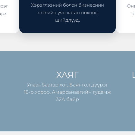
Хэрэглээний болон бизнесийн
үрэг
Өнд
зээлийн уян хатан нөхцөл,
арх
б
шийдлүүд.
ХАЯГ
Улаанбаатар хот, Баянгол дүүрэг
18-р хороо, Амарсанаагийн гудамж
32А байр