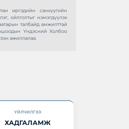
лан иргэдийн санхүүгийн
Монголын Хадгал
лэг, ойлголтыг нэмэгдүүлэх
нөхөрсөг тэмцээ
аатарын талбайд амжилттай
болж өндөрлөлөө.
оршоодын Үндэсний Холбоо
оролцоод ирлээ.
ээн ажиллалаа.
ҮЙЛЧИЛГЭЭ
ХАДГАЛАМЖ