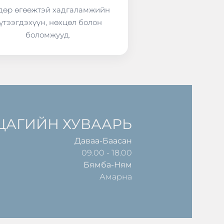
өр өгөөжтэй хадгаламжийн
үтээгдэхүүн, нөхцөл болон
боломжууд.
ЦАГИЙН ХУВААРЬ
Даваа-Баасан
09.00 - 18.00
Бямба-Ням
Амарна