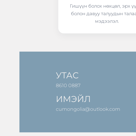
Гишүүн болох нөхцөл, эрх ү
болон давуу талуудын тала
мэдээлэл.
УТАС
8610 0887
ИМЭЙЛ
cumongolia@outlook.com