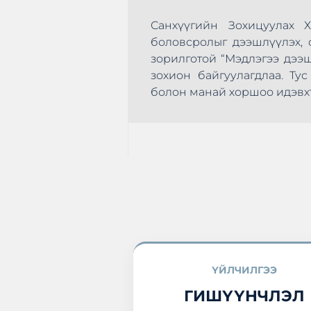
Санхүүгийн Зохицуулах 
боловсролыг дээшлүүлэх, с
зорилготой “Мэдлэгээ дээ
зохион байгуулагдлаа. Т
эхлэн цусаа өгөх
болон манай хоршоо идэвхт
а нэгдлээ.
ҮЙЛЧИЛГЭЭ
ГИШҮҮНЧЛЭЛ