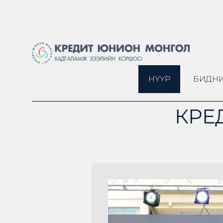
НҮҮР
БИДНИ
КРЕ